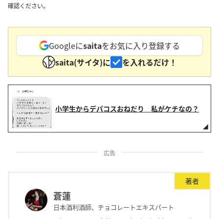
確認ください。
Googleに
saita
をお気に入り登録する
saita(サイタ)に
を入れるだけ！
小学生からデパコスおねだり 私がケチなの？
広告
著者
蒼蓮
日本酒利酒師、チョコレートエキスパート