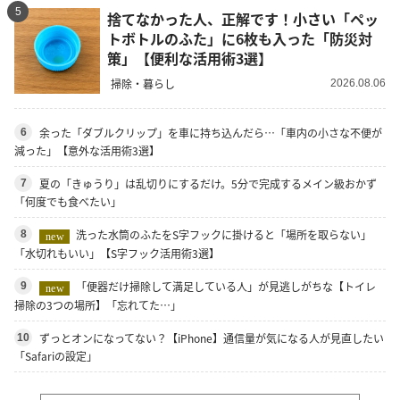
5
捨てなかった人、正解です！小さい「ペッ
トボトルのふた」に6枚も入った「防災対
策」【便利な活用術3選】
掃除・暮らし
2026.08.06
余った「ダブルクリップ」を車に持ち込んだら…「車内の小さな不便が
6
減った」【意外な活用術3選】
夏の「きゅうり」は乱切りにするだけ。5分で完成するメイン級おかず
7
「何度でも食べたい」
洗った水筒のふたをS字フックに掛けると「場所を取らない」
8
new
「水切れもいい」【S字フック活用術3選】
「便器だけ掃除して満足している人」が見逃しがちな【トイレ
9
new
掃除の3つの場所】「忘れてた…」
ずっとオンになってない？【iPhone】通信量が気になる人が見直したい
10
「Safariの設定」