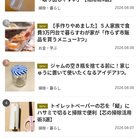
掃除・暮らし
2026.08.08
2
【手作りやめました】５人家族で食
new
費3万円台で暮らすわが家が「作らず市販
品を買うメニュー3つ」
お金・学ぶ
2026.08.08
3
ジャムの空き瓶を捨てる前に！家じ
new
ゅうに置いて使いたくなるアイデア3つ。
掃除・暮らし
2026.08.08
4
トイレットペーパーの芯を「縦」に
new
ハサミで切ると掃除で便利【芯の掃除活用
術3選】
掃除・暮らし
2026.08.07