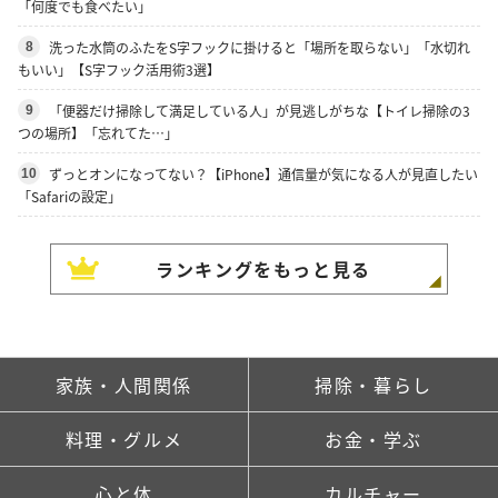
「何度でも食べたい」
洗った水筒のふたをS字フックに掛けると「場所を取らない」「水切れ
8
もいい」【S字フック活用術3選】
「便器だけ掃除して満足している人」が見逃しがちな【トイレ掃除の3
9
つの場所】「忘れてた…」
ずっとオンになってない？【iPhone】通信量が気になる人が見直したい
10
「Safariの設定」
ランキングをもっと見る
家族・人間関係
掃除・暮らし
料理・グルメ
お金・学ぶ
心と体
カルチャー