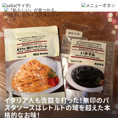
イタリア人も舌鼓を打った！無印のパ
スタソースはレトルトの域を超えた本
格的なお味！