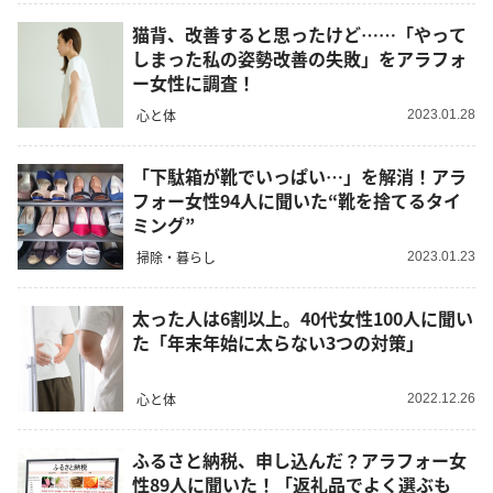
猫背、改善すると思ったけど……「やって
しまった私の姿勢改善の失敗」をアラフォ
ー女性に調査！
心と体
2023.01.28
「下駄箱が靴でいっぱい…」を解消！アラ
フォー女性94人に聞いた“靴を捨てるタイ
ミング”
掃除・暮らし
2023.01.23
太った人は6割以上。40代女性100人に聞い
た「年末年始に太らない3つの対策」
心と体
2022.12.26
ふるさと納税、申し込んだ？アラフォー女
性89人に聞いた！「返礼品でよく選ぶも