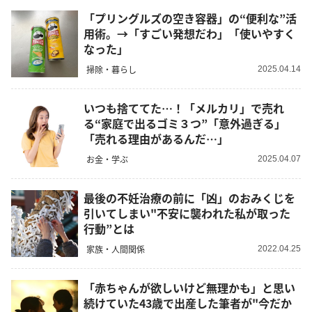
「プリングルズの空き容器」の“便利な”活
用術。→「すごい発想だわ」「使いやすく
なった」
掃除・暮らし
2025.04.14
いつも捨ててた…！「メルカリ」で売れ
る“家庭で出るゴミ３つ”「意外過ぎる」
「売れる理由があるんだ…」
お金・学ぶ
2025.04.07
最後の不妊治療の前に「凶」のおみくじを
引いてしまい"不安に襲われた私が取った
行動”とは
家族・人間関係
2022.04.25
「赤ちゃんが欲しいけど無理かも」と思い
続けていた43歳で出産した筆者が"今だか