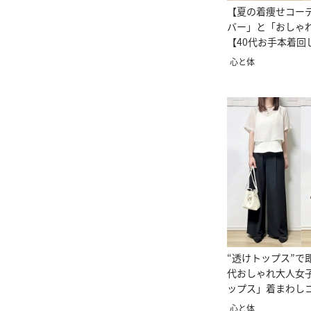
【夏の着痩せコー
バー」と「おしゃ
【40代お手本着回
心と体
“透けトップス”で
代おしゃれ大人女
ップス」着まわし
心と体