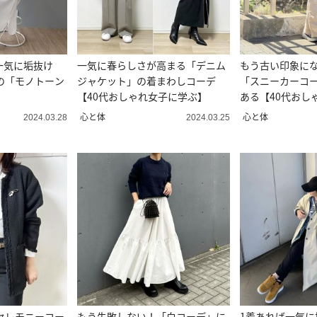
一気に垢抜け
一気に春らしさが高まる「デニム
もう古い印象に
の「モノトーン
ジャケット」の着まわしコーデ
「スニーカーコ
【40代おしゃれ女子に学ぶ】
ある【40代おし
心と体
心と体
2024.03.28
2024.03.25
セレモニーコー
もう失敗しない！「白コーデ」に
1着あれば一気に