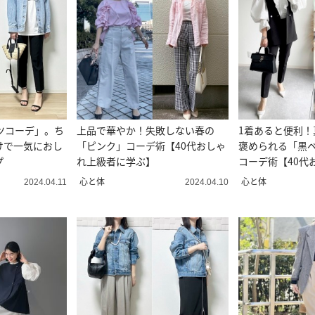
ツコーデ」。ち
上品で華やか！失敗しない春の
1着あると便利！
けで一気におし
「ピンク」コーデ術【40代おしゃ
褒められる「黒
プ
れ上級者に学ぶ】
コーデ術【40代
ぶ】
心と体
心と体
2024.04.11
2024.04.10