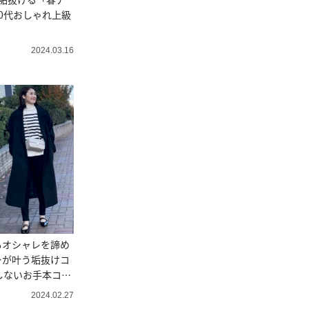
0代おしゃれ上級
2024.03.16
もオシャレを諦め
ーが叶う垢抜けコ
しないお手本コー
2024.02.27