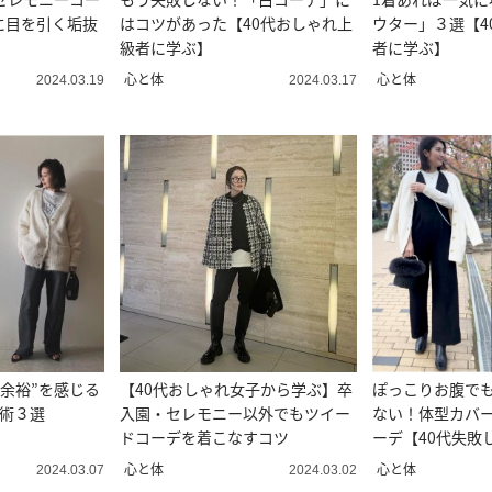
に目を引く垢抜
はコツがあった【40代おしゃれ上
ウター」３選【4
級者に学ぶ】
者に学ぶ】
心と体
心と体
2024.03.19
2024.03.17
の余裕”を感じる
【40代おしゃれ女子から学ぶ】卒
ぽっこりお腹で
し術３選
入園・セレモニー以外でもツイー
ない！体型カバ
ドコーデを着こなすコツ
ーデ【40代失敗
デ】
心と体
心と体
2024.03.07
2024.03.02