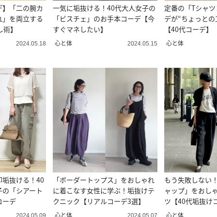
デ】「二の腕カ
一気に垢抜ける！40代大人女子の
定番の「Tシャツ
れ」を両立する
「ビスチェ」のお手本コーデ【今
デが“ちょっとの
し術】
すぐマネしたい】
【40代コーデ】
心と体
心と体
2024.05.18
2024.05.15
即垢抜ける！40
「ボーダートップス」をおしゃれ
もう失敗しない
子の「シアート
に着こなす女性に学ぶ！垢抜けテ
ャップ」をおし
コーデ
クニック【リアルコーデ3選】
ツ【40代垢抜け
心と体
心と体
2024.05.09
2024.05.07