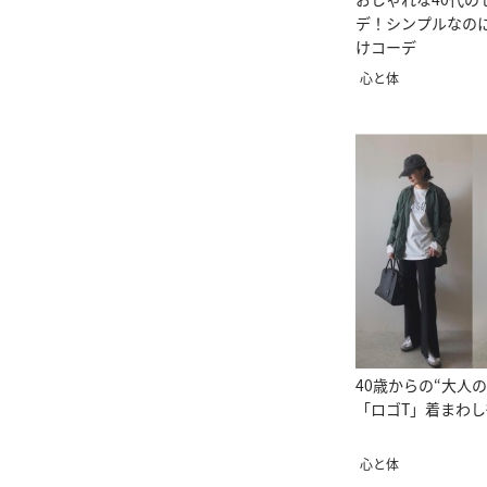
デ！シンプルなの
けコーデ
心と体
40歳からの“大人
「ロゴT」着まわ
心と体