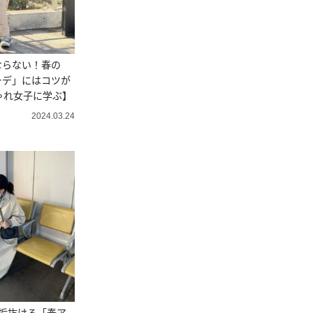
ならない！春の
ーデ」にはコツが
ゃれ女子に学ぶ】
2024.03.24
垢抜ける「春ア