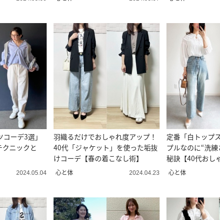
ツコーデ3選」
羽織るだけでおしゃれ度アップ！
定番「白トップ
テクニックと
40代「ジャケット」を使った垢抜
プルなのに“洗練
けコーデ【春の着こなし術】
秘訣【40代おし
ぶ】
心と体
心と体
2024.05.04
2024.04.23