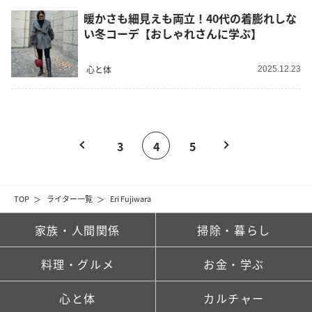
暖かさも細見えも両立！40代の着膨れしな
い冬コーデ【おしゃれさんに学ぶ】
心と体
2025.12.23
3
4
5
TOP
ライター一覧
Eri Fujiwara
家族・人間関係
掃除・暮らし
料理・グルメ
お金・学ぶ
心と体
カルチャー