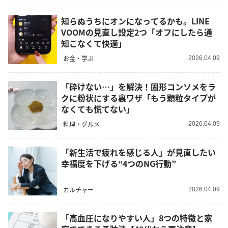
知らぬうちにオンになってるかも。LINE
VOOMの見直し設定2つ「オフにしたら通
知こなくて快適」
お金・学ぶ
2026.04.09
「砕けない…」を解決！固形コンソメをラ
クに粉状にする裏ワザ「もう顆粒タイプが
なくても慌てない」
料理・グルメ
2026.04.09
「新生活で疲れを感じる人」が見直したい
幸福度を下げる“4つのNG行動”
カルチャー
2026.04.09
「高血圧になりやすい人」8つの特徴と家