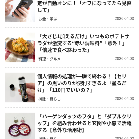
定が自動オンに！「オフになってたら見直
して」
お金・学ぶ
2026.04.03
「大さじ1加えるだけ」いつものポテトサ
ラダが激変する“赤い調味料”「意外！」
「倍速で食べ終わった」
料理・グルメ
2026.04.03
個人情報の処理が一瞬で終わる！【セリ
ア】の黒いのりが便利すぎるよ「塗るだ
け」「110円でいいの？」
掃除・暮らし
2026.04.03
「ハーゲンダッツのフタ」と「ダブルクリ
ップ」を組み合わせると玄関や小窓で活躍
する【意外な活用術】
掃除・暮らし
2026.04.02