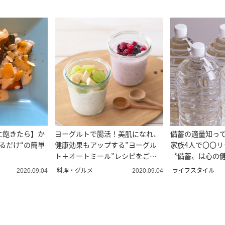
に飽きたら】か
ヨーグルトで腸活！美肌になれ、
備蓄の適量知っ
るだけ“の簡単
健康効果もアップする”ヨーグル
家族4人で〇〇リ
ト＋オートミール”レシピをご紹
〝備蓄〟は心の健
介
の防災Vol.3
料理・グルメ
ライフスタイル
2020.09.04
2020.09.04