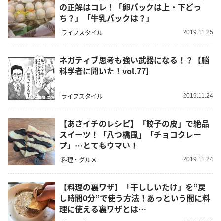
の正解はコレ！「卵パックは上・下どっ
ち？」「牛乳パックは？」
ライフスタイル
2019.11.25
ネガティブ思考も強い武器になる！？【脳
科学者に聞いた！vol.77】
ライフスタイル
2019.11.24
【あさイチのレシピ】「餃子の皮」で絶品
スイーツ！「八つ橋風」「チョコクレー
プ」…とてもウマい！
料理・グルメ
2019.11.24
【料理の裏ワザ】「干ししいたけ」を”戻
し時間0分”で使う方法！あっという間に料
理に使える裏ワザとは…