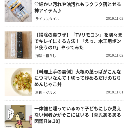
♡細かい汚れや油汚れもラクラク落とせる
神アイテム♪
ライフスタイル
2019.11.02
【掃除の裏ワザ】「TVリモコン」を隅々ま
でキレイにする方法！「えっ、木工用ボン
ド使うの⁉」やってみた
掃除・暮らし
2019.11.02
【料理上手の裏側】大根の葉っぱがこんな
にウマいなんて！切って炒めるだけのちり
めんじゃこ丼
料理・グルメ
2019.11.01
一体誰と喋っているの？子どもにしか見え
ない何者かがそこにはいる【育児あるある
図鑑File.38】