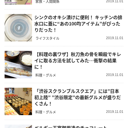
家族・人間関係
2019.11.01
シンクのオキシ漬けに便利！ キッチンの排
水口に蓋に“あの100均アイテム”がぴった
りだった！
ライフスタイル
2019.11.01
【料理の裏ワザ】秋刀魚の骨を瞬殺でキレ
イに取る方法を試してみた…衝撃の結果
に！
料理・グルメ
2019.11.01
「渋谷スクランブルスクエア」には”日本
初上陸” ”渋谷限定”の最新グルメが盛りだ
くさん！
料理・グルメ
2019.11.01
ベルギー王室御用達のチョコレート