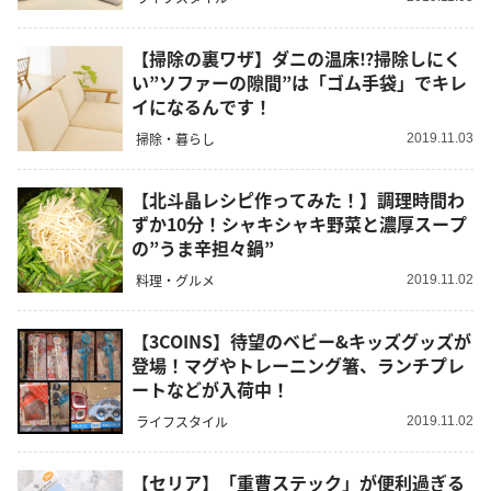
【掃除の裏ワザ】ダニの温床⁉掃除しにく
い”ソファーの隙間”は「ゴム手袋」でキレ
イになるんです！
掃除・暮らし
2019.11.03
【北斗晶レシピ作ってみた！】調理時間わ
ずか10分！シャキシャキ野菜と濃厚スープ
の”うま辛担々鍋”
料理・グルメ
2019.11.02
【3COINS】待望のベビー&キッズグッズが
登場！マグやトレーニング箸、ランチプレ
ートなどが入荷中！
ライフスタイル
2019.11.02
【セリア】「重曹ステック」が便利過ぎる