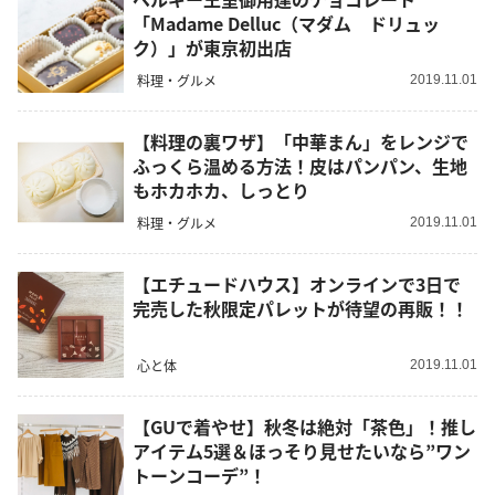
「Madame Delluc（マダム ドリュッ
ク）」が東京初出店
料理・グルメ
2019.11.01
【料理の裏ワザ】「中華まん」をレンジで
ふっくら温める方法！皮はパンパン、生地
もホカホカ、しっとり
料理・グルメ
2019.11.01
【エチュードハウス】オンラインで3日で
完売した秋限定パレットが待望の再販！！
心と体
2019.11.01
【GUで着やせ】秋冬は絶対「茶色」！推し
アイテム5選＆ほっそり見せたいなら”ワン
トーンコーデ”！