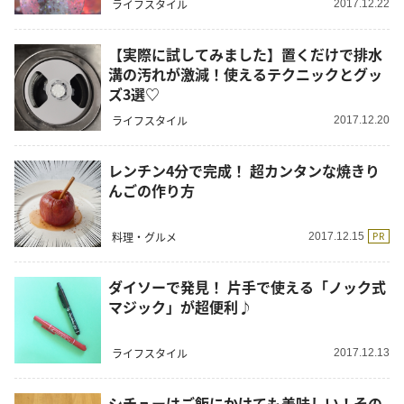
ライフスタイル
2017.12.22
【実際に試してみました】置くだけで排水
溝の汚れが激減！使えるテクニックとグッ
ズ3選♡
ライフスタイル
2017.12.20
レンチン4分で完成！ 超カンタンな焼きり
んごの作り方
料理・グルメ
PR
2017.12.15
ダイソーで発見！ 片手で使える「ノック式
マジック」が超便利♪
ライフスタイル
2017.12.13
シチューはご飯にかけても美味しい！その