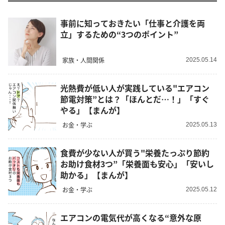
事前に知っておきたい「仕事と介護を両
立」するための“3つのポイント”
家族・人間関係
2025.05.14
光熱費が低い人が実践している"エアコン
節電対策”とは？「ほんとだ…！」「すぐ
やる」【まんが】
お金・学ぶ
2025.05.13
食費が少ない人が買う"栄養たっぷり節約
お助け食材3つ”「栄養面も安心」「安いし
助かる」【まんが】
お金・学ぶ
2025.05.12
エアコンの電気代が高くなる“意外な原