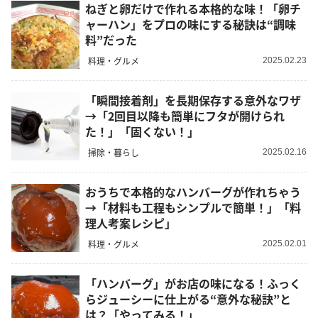
ねぎと卵だけで作れる本格的な味！「卵チ
ャーハン」をプロの味にする秘訣は“調味
料”だった
料理・グルメ
2025.02.23
「瞬間接着剤」を長期保存する意外なワザ
→「2回目以降も簡単にフタが開けられ
た！」「固くない！」
掃除・暮らし
2025.02.16
おうちで本格的なハンバーグが作れちゃう
→「材料も工程もシンプルで簡単！」「料
理人考案レシピ」
料理・グルメ
2025.02.01
「ハンバーグ」がお店の味になる！ふっく
らジューシーに仕上がる“意外な秘訣”と
は？「やってみる！」