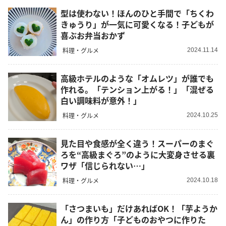
型は使わない！ほんのひと手間で「ちくわ
きゅうり」が一気に可愛くなる！子どもが
喜ぶお弁当おかず
料理・グルメ
2024.11.14
高級ホテルのような「オムレツ」が誰でも
作れる。「テンション上がる！」「混ぜる
白い調味料が意外！」
料理・グルメ
2024.10.25
見た目や食感が全く違う！スーパーのまぐ
ろを“高級まぐろ”のように大変身させる裏
ワザ「信じられない…」
料理・グルメ
2024.10.18
「さつまいも」だけあればOK！「芋ようか
ん」の作り方「子どものおやつに作りた