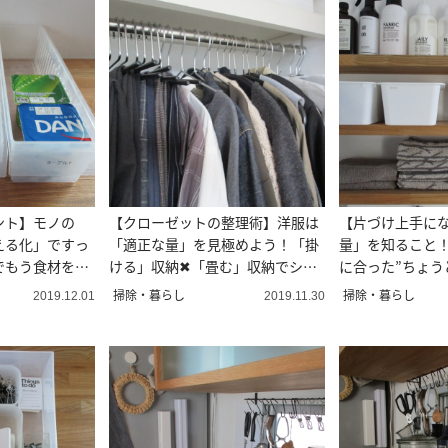
ント】モノの
【クローゼットの整理術】洋服は
【片づけ上手に
える化」ですっ
「適正な量」を見極めよう！「掛
量」を知ること
でもう食材を無
ける」収納✖「畳む」収納でシン
に合った”ちょう
プル整理を
量”の決め方
掃除・暮らし
掃除・暮らし
2019.12.01
2019.11.30