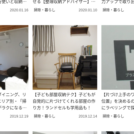
行使いと収納グ
せる【整理収納アドバイザー】の
力アップで取り
裏ワザ
いやすい
掃除・暮らし
掃除・暮らし
2020.01.16
2020.01.10
ダイニング、リ
【子ども部屋収納テク】子どもが
【片づけ上手の
エリア別・「掃
自発的に片づけてくれる部屋の作
位置」を決める
がラクになるア
り方！ランドセルも学用品も！
にラベリングで
がゼロに
掃除・暮らし
掃除・暮らし
2019.12.19
2019.12.14