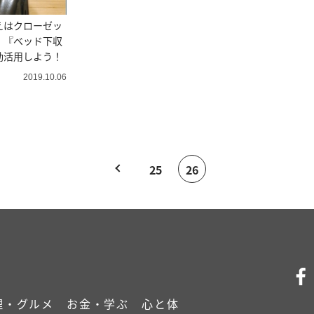
えはクローゼッ
！『ベッド下収
効活用しよう！
2019.10.06
25
26
理・グルメ
お金・学ぶ
心と体