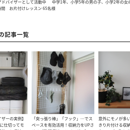
アドバイザーとして活動中 中学1年、小学5年の男の子、小学2年の女
時間 お片付けレッスン 65名様
んの記事一覧
イザーの実例】
「突っ張り棒」「フック」…でス
意外にモノが多
段に仕切ってモ
ペースを有効活用！収納力をUPさ
きり片付ける収納