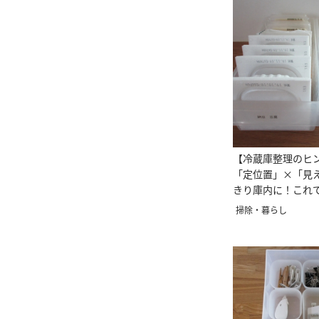
【冷蔵庫整理のヒ
「定位置」×「見
きり庫内に！これ
駄にしない！
掃除・暮らし