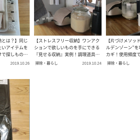
納とは？】同じ
【ストレスフリー収納】ワンアク
【片づけメソッド
たいアイテムを
ションで欲しいものを手にできる
ルデンゾーン”を
けで探しものが
『見せる収納』実例！調理道具、
カギ！使用頻度
掃除道具…
先順位を
掃除・暮らし
掃除・暮らし
2019.10.26
2019.10.24