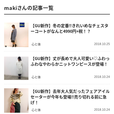
makiさんの記事一覧
【GU新作】冬の定番‼︎きれいめなチェスタ
ーコートがなんと4990円+税！？
心と体
2018.10.25
【GU新作】丈が長めで大人可愛い♡ふわっ
ふわなやわらかニットワンピースが登場！
心と体
2018.10.24
【GU新作】去年大人気だったフェアアイル
セーターが今年も登場‼︎売り切れる前に急
げ！
心と体
2018.10.24