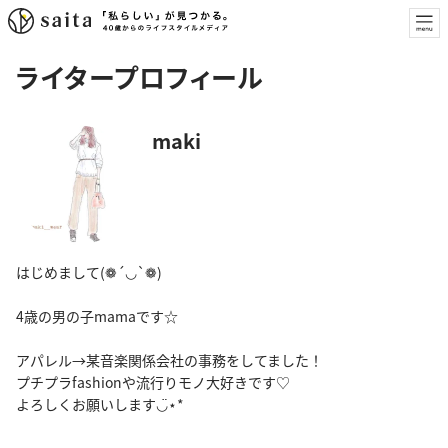
ライタープロフィール
maki
はじめまして(❁´◡`❁)
4歳の男の子mamaです☆
アパレル→某音楽関係会社の事務をしてました！
プチプラfashionや流行りモノ大好きです♡
よろしくお願いします◡̈⋆*