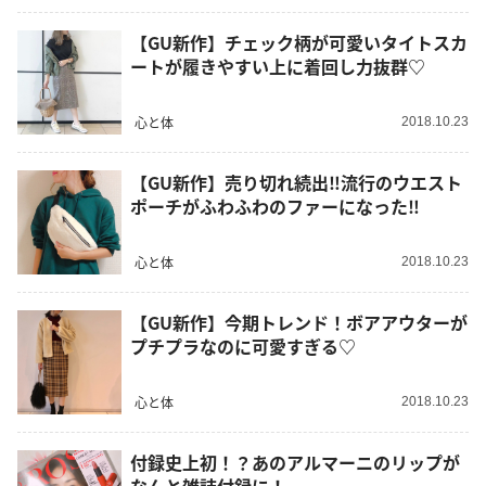
【GU新作】チェック柄が可愛いタイトスカ
ートが履きやすい上に着回し力抜群♡
心と体
2018.10.23
【GU新作】売り切れ続出‼︎流行のウエスト
ポーチがふわふわのファーになった‼︎
心と体
2018.10.23
【GU新作】今期トレンド！ボアアウターが
プチプラなのに可愛すぎる♡
心と体
2018.10.23
付録史上初！？あのアルマーニのリップが