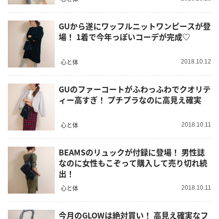
GUから遂にワッフルニットワンピースが登
場！ 1着で今年っぽいコーデが完成♡
心と体
2018.10.12
GUのファーコートがふわっふわでクオリテ
ィー高すぎ！ プチプラなのに高見え確実
心と体
2018.10.11
BEAMSのリュックが付録に登場！ 男性誌
なのに女性もこぞって購入して売り切れ続
出！
心と体
2018.10.11
今月のGLOWは絶対買い！ 高見え確実なフ