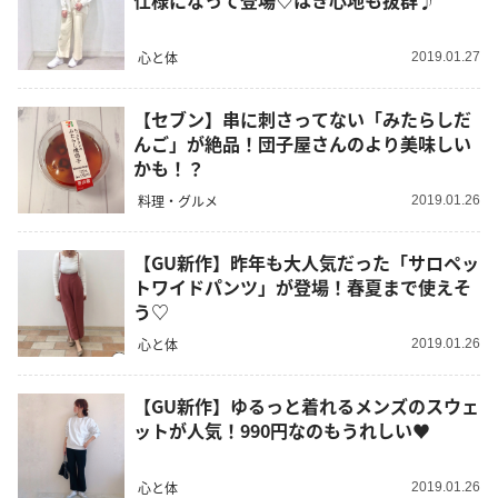
仕様になって登場♡はき心地も抜群♪
心と体
2019.01.27
【セブン】串に刺さってない「みたらしだ
んご」が絶品！団子屋さんのより美味しい
かも！？
料理・グルメ
2019.01.26
【GU新作】昨年も大人気だった「サロペッ
トワイドパンツ」が登場！春夏まで使えそ
う♡
心と体
2019.01.26
【GU新作】ゆるっと着れるメンズのスウェ
ットが人気！990円なのもうれしい♥
心と体
2019.01.26