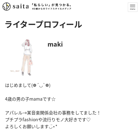
ライタープロフィール
maki
はじめまして(❁´◡`❁)
4歳の男の子mamaです☆
アパレル→某音楽関係会社の事務をしてました！
プチプラfashionや流行りモノ大好きです♡
よろしくお願いします◡̈⋆*