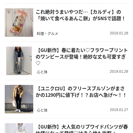
これ絶対うまいやつだ…【カルディ】の
「焼いて食べるあんこ餅」がSNSで話題！
料理・グルメ
2019.01.28
【GU新作】春に着たい♡フラワープリント
のワンピースが登場！絶妙な丈も可愛すぎ
♡
心と体
2019.01.28
【ユニクロU】のフリースブルゾンがまさ
かの1290円に値下げ！？お店へ急げ～！！
心と体
2019.01.27
【GU新作】大人気のリブワイドパンツが春