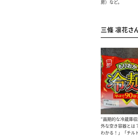
房）など。
三條 凛花さ
“画期的な冷蔵庫収
外な空き容器とは
わかる！」「チル