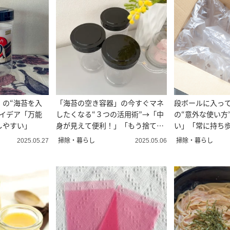
」の“海苔を入
「海苔の空き容器」の今すぐマネ
段ボールに入っ
アイデア「万能
したくなる“３つの活用術”→「中
の“意外な使い方
しやすい」
身が見えて便利！」「もう捨てら
い」「常に持ち
れない」
掃除・暮らし
掃除・暮らし
2025.05.27
2025.05.06