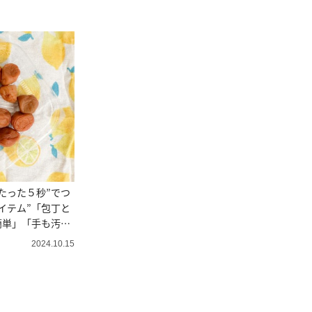
たった５秒”でつ
イテム”「包丁と
簡単」「手も汚れ
2024.10.15