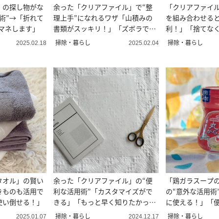
」の探し物がな
余った「クリアファイル」で“整
「クリアファイ
術”→「折れて
理上手”になれるワザ「山積みの
を組み合わせる
マネします」
書類がスッキリ！」「ズボラでも
利！」「捨てな
できる」
掃除・暮らし
掃除・暮らし
2025.02.18
2025.02.04
タオル」の賢い
余った「クリアファイル」の“便
「鶏ガラスープ
きものも活用で
利な活用術”「カスタマイズがで
の“意外な活用術
使い倒せる！」
きる」「もっと早く知りたかっ
に使える！」「
た…！」
い！」
掃除・暮らし
掃除・暮らし
2025.01.07
2024.12.17