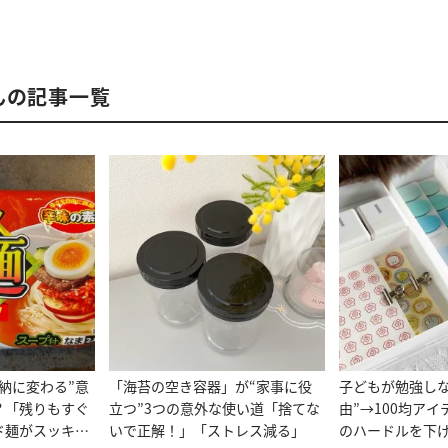
んの記事一覧
納に変わる”意
「海苔の空き容器」が“家事に役
子どもが勉強しな
？「残りもすぐ
立つ”3つの意外な使い道「捨てな
由”→100均ア
ド麺がスッキ
いで正解！」「ストレス減る」
のハードルを下