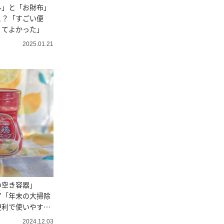
ル」と「お財布」
と？「すごい便
くてよかった」
2025.01.21
の空き容器」
”「年末の大掃除
便利で使いやす
2024.12.03