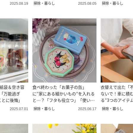
掃除・暮らし
掃除・暮らし
2025.08.19
2025.08.05
“紙袋＆空き容
食べ終わった「お菓子の缶」
衣替えで出た「
道「万能過ぎ
に“家にある細かいもの”を入れる
ないで！車に積む
ことに後悔」
と…？「フタも役立つ」「使い方
る”3つのアイテ
無限大」
します」
掃除・暮らし
掃除・暮らし
2025.07.01
2025.06.17