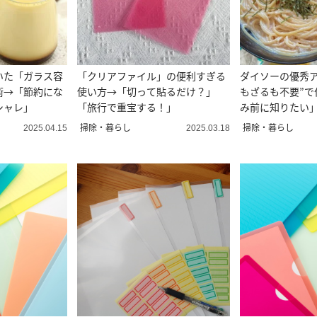
いた「ガラス容
「クリアファイル」の便利すぎる
ダイソーの優秀ア
術→「節約にな
使い方→「切って貼るだけ？」
もざるも不要”で
シャレ」
「旅行で重宝する！」
み前に知りたい
減る」
掃除・暮らし
掃除・暮らし
2025.04.15
2025.03.18