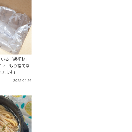
ている「緩衝材」
”→「もう捨てな
歩きます」
2025.04.26