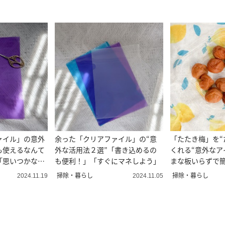
ァイル」の意外
余った「クリアファイル」の“意
「たたき梅」を“
も使えるなんて
外な活用法２選”「書き込めるの
くれる“意外なア
「思いつかなか
も便利！」「すぐにマネしよう」
まな板いらずで
ない」
掃除・暮らし
掃除・暮らし
2024.11.19
2024.11.05