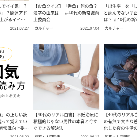
んでイイ家」？
【お魚クイズ】「香魚」何の魚？
「出生率」を「
家」？開運アド
漢字の由来は ＃40代の新常識向
と読んでない？
が上がるイイ間
上委員会
は？ ＃40代の
カルチャー
カルチャー
2021.07.27
2021.07.04
気」の正しい読
【40代のリアル白書】不妊治療に
【40代のリアル
違って覚えてい
積極的じゃない男性の本音と今す
の有無で大きな
新常識向上委員
ぐできる解決法
化した夜の生活
家族・人間関係
家族・人間関係