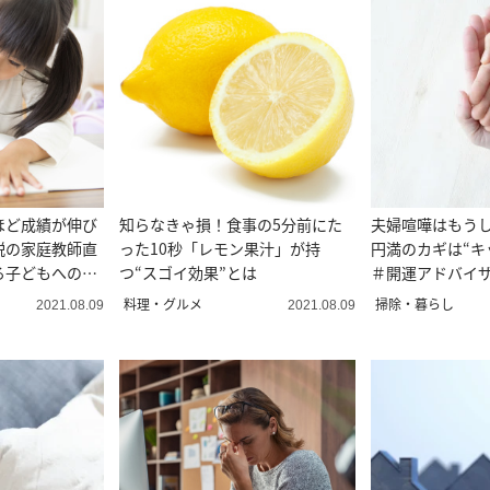
ほど成績が伸び
知らなきゃ損！食事の5分前にた
夫婦喧嘩はもう
説の家庭教師直
った10秒「レモン果汁」が持
円満のカギは“キ
る子どもへの
つ“スゴイ効果”とは
＃開運アドバイ
ア術
料理・グルメ
掃除・暮らし
2021.08.09
2021.08.09