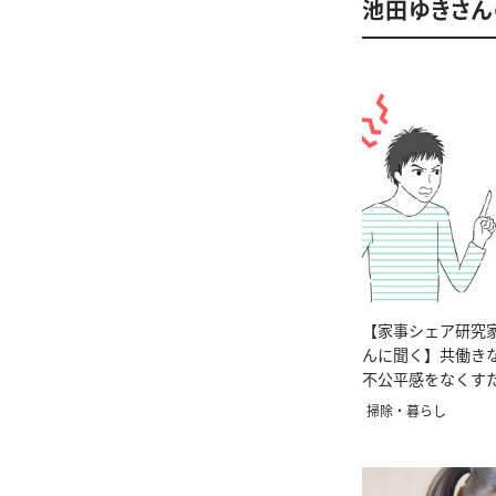
池田ゆきさ
【家事シェア研究
んに聞く】共働き
不公平感をなくす
法 ＃家事分担の
掃除・暮らし