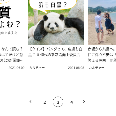
」なんて読む？
【クイズ】パンダって、皮膚も白
赤坂から糸島へ
のはずだけど意
黒？ ＃40代の新常識向上委員会
住に伴う不安は
40代の新常識向
笑える理由 ＃
ーリー
カルチャー
カルチャー
2021.06.09
2021.06.08
2
3
4