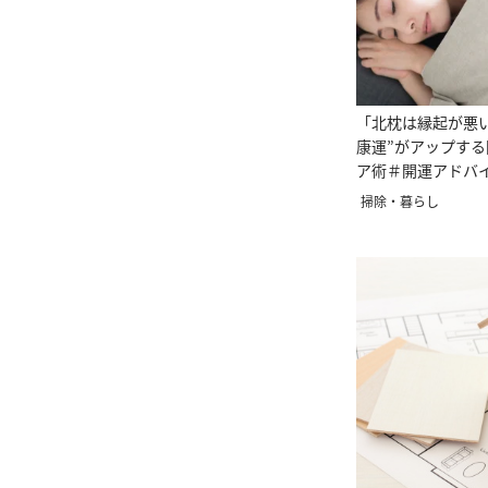
「北枕は縁起が悪い
康運”がアップす
ア術＃開運アドバ
掃除・暮らし