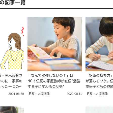
んの記事一覧
家・三木智有さ
「なんで勉強しないの！」は
「鉛筆の持ち方
なのに…家事の
NG！伝説の家庭教師が直伝“勉強
が落ちるワケ。
たった一つの方
する子に変わる会話術”
直伝子どもの成績
極意
コツ
家族・人間関係
家族・人間関係
2021.08.20
2021.08.11