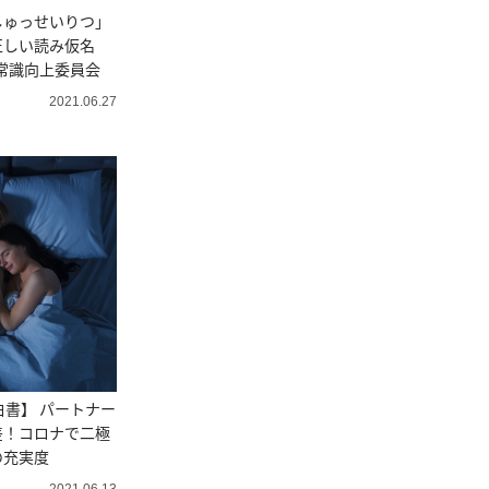
しゅっせいりつ」
正しい読み仮名
新常識向上委員会
2021.06.27
白書】 パートナー
差！コロナで二極
の充実度