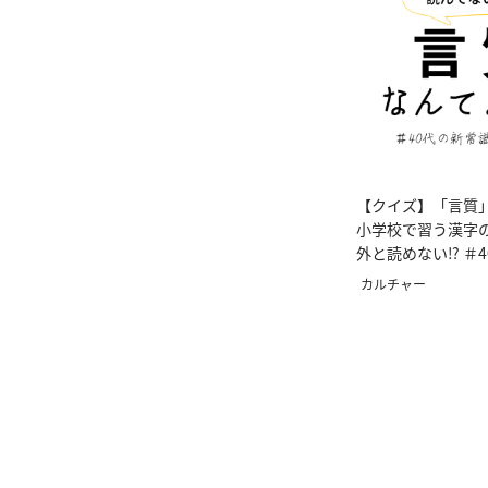
【クイズ】「言質
小学校で習う漢字
外と読めない⁉ ＃
上委員会
カルチャー