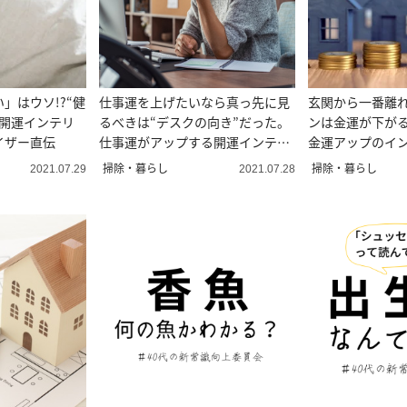
」はウソ!?“健
仕事運を上げたいなら真っ先に見
玄関から一番離
る開運インテリ
るべきは“デスクの向き”だった。
ンは金運が下がる
イザー直伝
仕事運がアップする開運インテリ
金運アップのイ
ア術
掃除・暮らし
掃除・暮らし
2021.07.29
2021.07.28