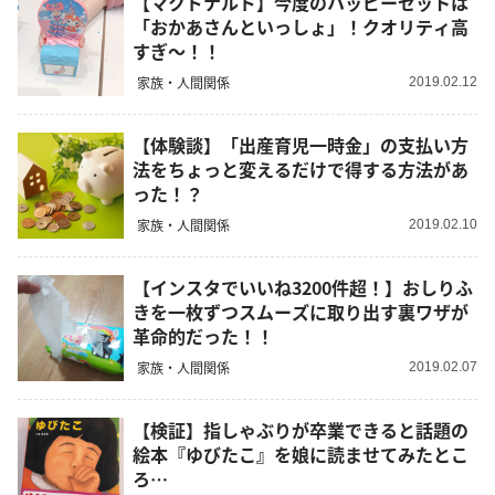
【マクドナルド】今度のハッピーセットは
「おかあさんといっしょ」！クオリティ高
すぎ～！！
家族・人間関係
2019.02.12
【体験談】「出産育児一時金」の支払い方
法をちょっと変えるだけで得する方法があ
った！？
家族・人間関係
2019.02.10
【インスタでいいね3200件超！】おしりふ
きを一枚ずつスムーズに取り出す裏ワザが
革命的だった！！
家族・人間関係
2019.02.07
【検証】指しゃぶりが卒業できると話題の
絵本『ゆびたこ』を娘に読ませてみたとこ
ろ…