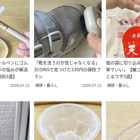
ールペンにゴム
「靴を洗うのが苦じゃなくなる」
塩の袋に切り込
年の悩みが解消
3COINSで見つけた330円の掃除ブ
単でいい」【輪
用術3選】
ラシ
じるワザ3選】
掃除・暮らし
掃除・暮らし
2026.07.22
2026.07.22