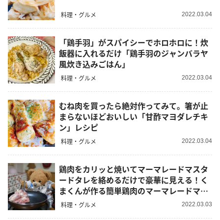
料理・グルメ
2022.03.04
「鶏手羽」がスパイシーでホロホロに！炊
飯器に入れるだけ「鶏手羽のジャンバラヤ
風炊き込みごはん」
料理・グルメ
2022.03.04
むね肉を買ったら絶対作ってみて。箸が止
まらないほどおいしい「甘酢マヨダレチキ
ン」レシピ
料理・グルメ
2022.03.04
鶏肉をカリッと焼いてマーマレードマスタ
ードタレを絡めるだけで豪華に見える！く
まくんが作る簡単鶏肉のマーマレードマス
タード焼きレシピ
料理・グルメ
2022.03.03