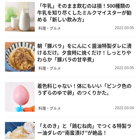
「牛乳」そのまま飲むのは損！500種類の
牛乳を知り尽くしたミルクマイスターが勧
める「新しい飲み方」
料理・グルメ
2022.03.05
朝「豚バラ」をにんにく醤油特製ダレに漬
けるだけ。夕食時に焼くだけ！しっとりや
わらか「豚バラの甘辛煮」
料理・グルメ
2022.03.05
着色料じゃない！体にもいい「ピンク色の
うずらのゆで卵」のつくりかた。
料理・グルメ
2022.03.04
「えのき」と「鶏むね肉」でつくる特製ラ
ー油ダレの“南蛮漬け”が絶品！