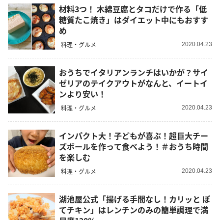
材料3つ！ 木綿豆腐とタコだけで作る「低
糖質たこ焼き」はダイエット中にもおすす
め
料理・グルメ
2020.04.23
おうちでイタリアンランチはいかが？サイ
ゼリアのテイクアウトがなんと、イートイ
ンより安い！
料理・グルメ
2020.04.23
インパクト大！子どもが喜ぶ！超巨大チー
ズボールを作って食べよう！＃おうち時間
を楽しむ
料理・グルメ
2020.04.23
湖池屋公式「揚げる手間なし！カリッと ぽ
てチキン」はレンチンのみの簡単調理で満