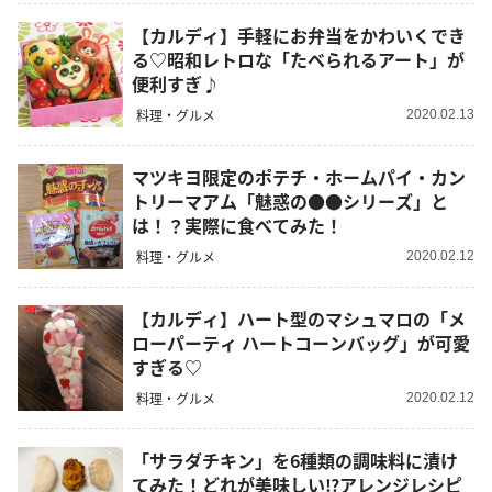
【カルディ】手軽にお弁当をかわいくでき
る♡昭和レトロな「たべられるアート」が
便利すぎ♪
料理・グルメ
2020.02.13
マツキヨ限定のポテチ・ホームパイ・カン
トリーマアム「魅惑の●●シリーズ」と
は！？実際に食べてみた！
料理・グルメ
2020.02.12
【カルディ】ハート型のマシュマロの「メ
ローパーティ ハートコーンバッグ」が可愛
すぎる♡
料理・グルメ
2020.02.12
「サラダチキン」を6種類の調味料に漬け
てみた！どれが美味しい⁉アレンジレシピ