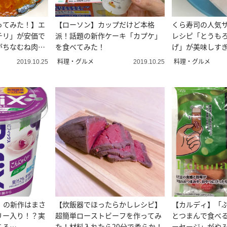
ってみた！】エ
【ローソン】カップだけど本格
くら寿司の人気
チリ」が安価で
派！話題の新作ケーキ「カプケ」
レシピ「とうも
がちなむね肉が
を食べてみた！
げ」が美味しす
料理・グルメ
料理・グルメ
2019.10.25
2019.10.25
ト」の新作はまさ
【炊飯器でほったらかしレシピ】
【カルディ】「ぷ
リー入り！？実
超簡単ローストビーフを作ってみ
とつまんで食べ
ころ…
た！材料入れたら20分で柔らか！
ーセージ」がや