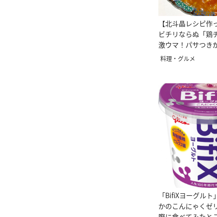
【北斗晶レシピ作
ビチリならぬ「鶏
激ウマ！パサつき
プリップリ
料理・グルメ
「BifiXヨーグル
かのこんにゃくゼ
際に食べてみたと