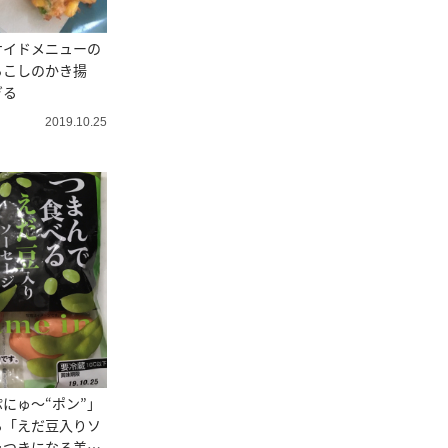
サイドメニューの
ろこしのかき揚
ぎる
2019.10.25
にゅ～“ポン”」
る「えだ豆入りソ
みつきになる美味