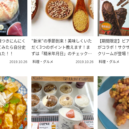
根つきにんにく
”新米”の季節到来！美味しくいた
【期間限定】ビ
てみたら自分史
だく3つのポイント教えます！ま
がコラボ！サク
れた！！
ずは「精米年月日」のチェックか
クリームが登場
ら！
料理・グルメ
料理・グルメ
2019.10.26
2019.10.26