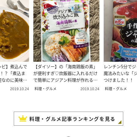
シピ】煮込んで
【ダイソー】の「海南鶏飯の素」
レンチン5分でジ
味！？「煮込ま
が便利すぎ♡炊飯器に入れるだけ
魔法みたいな「
短なのに美味し
で簡単にアジアン料理が作れるよ
つけました！！
♪
料理・グルメ
料理・グルメ
2019.10.24
2019.10.24
料理・グルメ
記事ランキングを見る