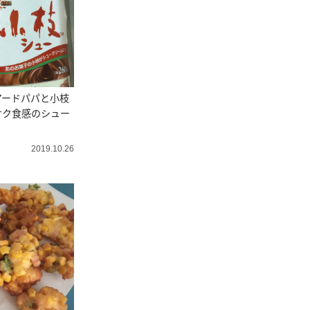
アードパパと小枝
サク食感のシュー
！
2019.10.26