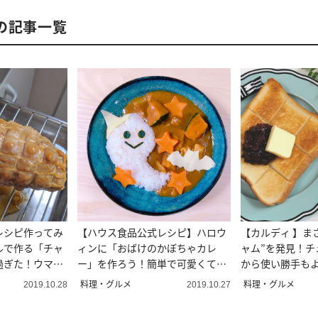
の記事一覧
レシピ作ってみ
【ハウス食品公式レシピ】ハロウ
【カルディ 】ま
ルで作る「チャ
ィンに「おばけのかぼちゃカレ
ャム”を発見！チ
過ぎた！ウマ過
ー」を作ろう！簡単で可愛くて美
から使い勝手も
味しい！
料理・グルメ
料理・グルメ
2019.10.28
2019.10.27