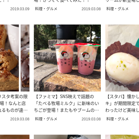
料理・グルメ
料理・グルメ
2019.03.09
2019.03.08
リスタ考案の限
【ファミマ】SNS映えで話題の
【スタバ】懐か
登場！なんと店
「たべる牧場ミルク」に新味のい
キ」が期間限定
れるものが違
ちごが登場！またもやブームの予
わったけど美味
感！？
♥
料理・グルメ
料理・グルメ
2019.03.08
2019.03.08