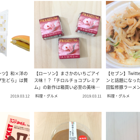
ーツ】和×洋の
【ローソン】まさかのいちごアイ
【セブン】Twit
プ生どら」は贅
ス味！？「チロルチョコプレミア
ンと話題になっ
ム」の新作は箱買い必至の美味し
田監修豚ラーメ
さ！
た！
料理・グルメ
料理・グルメ
2019.03.12
2019.03.11