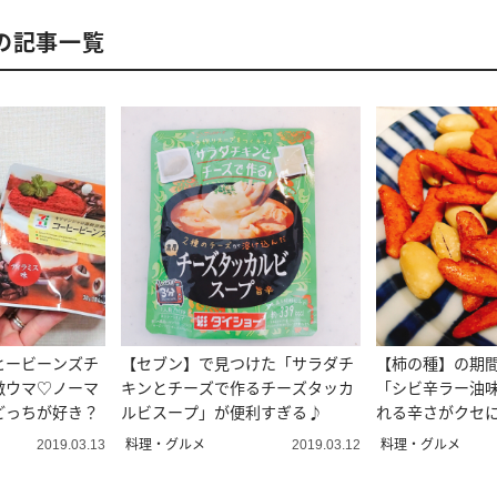
の記事一覧
ヒービーンズチ
【セブン】で見つけた「サラダチ
【柿の種】の期
激ウマ♡ノーマ
キンとチーズで作るチーズタッカ
「シビ辛ラー油
どっちが好き？
ルビスープ」が便利すぎる♪
れる辛さがクセ
料理・グルメ
料理・グルメ
2019.03.13
2019.03.12