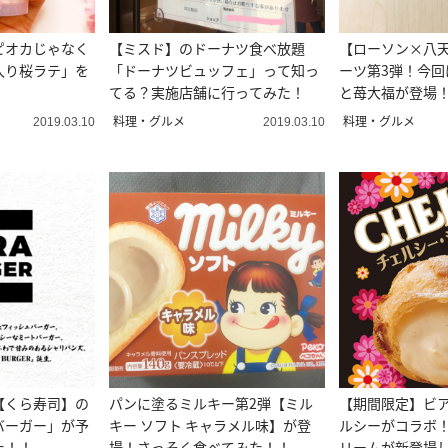
ピオカじゃなく
【ミスド】のドーナツ食べ放題
【ローソン×八
入り桜ラテ」を
「ドーナツビュッフェ」って知っ
ーツ第3弾！今回
てる？実施店舗に行ってみた！
と苺大福が登場
料理・グルメ
料理・グルメ
2019.03.10
2019.03.10
【くら寿司】の
パンに塗るミルキー第2弾【ミル
【期間限定】ビ
バーガー」が予
キー ソフト キャラメル味】が登
ルシーがコラボ
た！！
場！さっそく食べてみた！！
リームが新登場