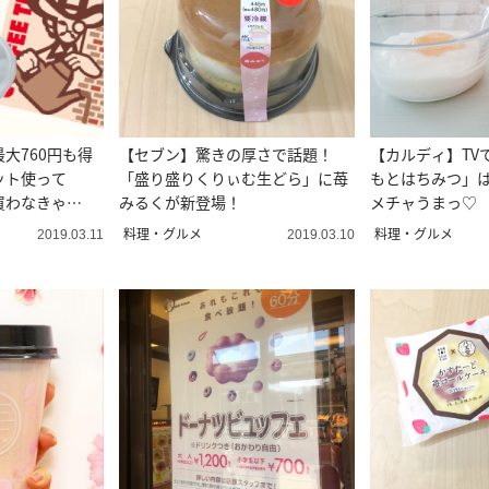
大760円も得
【セブン】驚きの厚さで話題！
【カルディ】TV
ット使って
「盛り盛りくりぃむ生どら」に苺
もとはちみつ」
買わなきゃ
みるくが新登場！
メチャうまっ♡
料理・グルメ
料理・グルメ
2019.03.11
2019.03.10