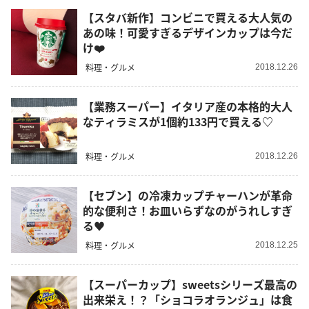
【スタバ新作】コンビニで買える大人気の
あの味！可愛すぎるデザインカップは今だ
け❤️
料理・グルメ
2018.12.26
【業務スーパー】イタリア産の本格的大人
なティラミスが1個約133円で買える♡
料理・グルメ
2018.12.26
【セブン】の冷凍カップチャーハンが革命
的な便利さ！お皿いらずなのがうれしすぎ
る♥
料理・グルメ
2018.12.25
【スーパーカップ】sweetsシリーズ最高の
出来栄え！？「ショコラオランジュ」は食