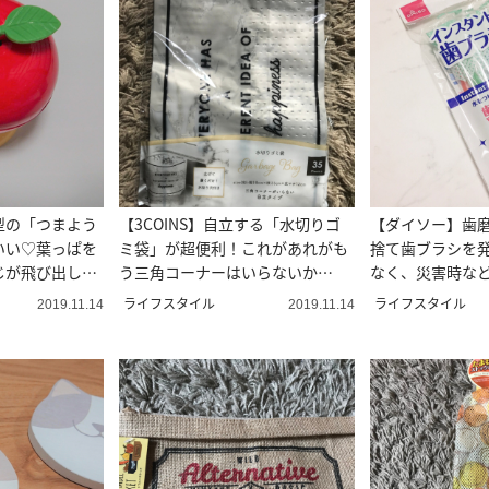
型の「つまよう
【3COINS】自立する「水切りゴ
【ダイソー】歯
いい♡葉っぱを
ミ袋」が超便利！これがあれがも
捨て歯ブラシを
じが飛び出して
う三角コーナーはいらないか
なく、災害時な
も！？
う！
ライフスタイル
ライフスタイル
2019.11.14
2019.11.14