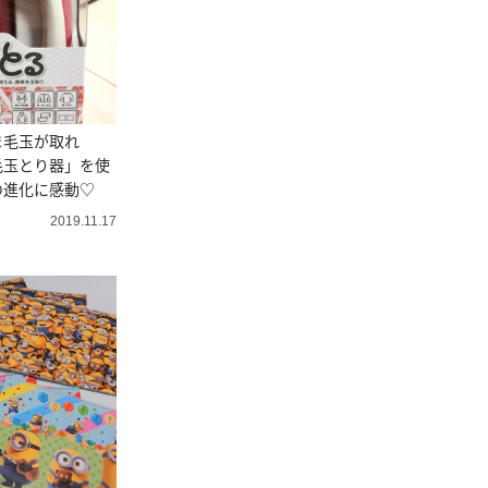
ま毛玉が取れ
毛玉とり器」を使
の進化に感動♡
2019.11.17