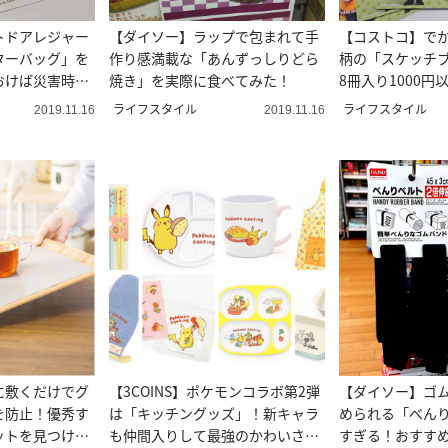
トドアレジャー
【ダイソー】ラップで包まれて手
【コストコ】で
ターバッグ」を
作り感満載な「あんずっしりどら
柄の「スケッチ
おけば災害時に
焼き」を実際に食べてみた！
8冊入り1000
♡
ライフスタイル
ライフスタイル
2019.11.16
2019.11.16
に敷くだけでグ
【3COINS】ポケモンコラボ第2弾
【ダイソー】ゴ
を防止！優秀す
は「キッチングッズ」！新キャラ
められる「べん
ットを見つけま
も仲間入りして最強のかわいさに
すぎる！おすす