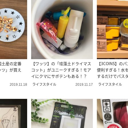
国土産の定番
【ワッツ】の「珪藻土ドライマス
【3COINS】の
ッツ」が買え
コット」がユニークすぎる！モア
便利すぎる！水
イにクマにサボテンもある！？
するだけでパス
です♡
ライフスタイル
ライフスタイル
2019.11.18
2019.11.17