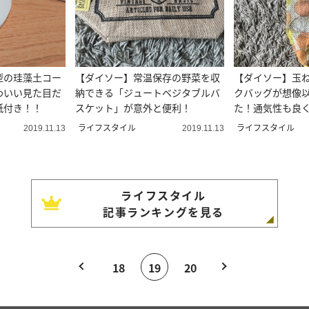
型の珪藻土コー
【ダイソー】常温保存の野菜を収
【ダイソー】玉
わいい見た目だ
納できる「ジュートベジタブルバ
クバッグが想像
紙付き！！
スケット」が意外と便利！
た！通気性も良
ーズ♪
ライフスタイル
ライフスタイル
2019.11.13
2019.11.13
ライフスタイル
記事ランキングを見る
18
19
20