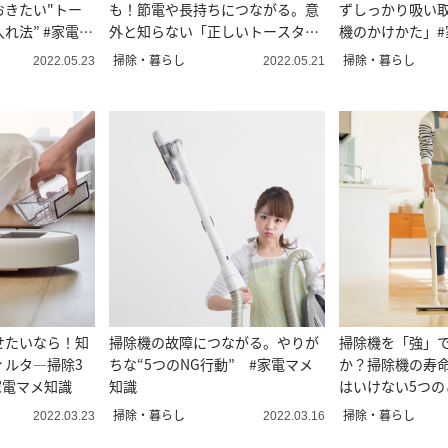
おきたい"トー
も！節電や長持ちにつながる。意
ずしっかり吸い
れ法” #家電マ
外と知らない「正しいトースター
機のかけかた」#
の使い方」#家電マメ知識13
掃除・暮らし
掃除・暮らし
2022.05.23
2022.05.21
せたいなら！知
掃除機の故障につながる。やりが
掃除機を「強」
ィルタ―掃除3
ちな“5つのNG行動” #家電マメ
か？掃除機の寿命
家電マメ知識
知識
はいけない5つの
メ知識
掃除・暮らし
掃除・暮らし
2022.03.23
2022.03.16