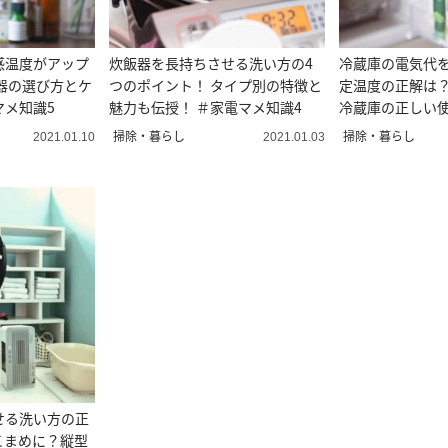
感温度がアップ
炊飯器を長持ちさせる洗い方の4
冷蔵庫の電気代
器の選び方とケ
つのポイント！ タイプ別の特徴と
定温度の正解は
マメ知識5
魅力も伝授！ ＃家電マメ知識4
冷蔵庫の正しい
メ知識3
掃除・暮らし
掃除・暮らし
2021.01.10
2021.01.03
せる洗い方の正
こまめに？縦型