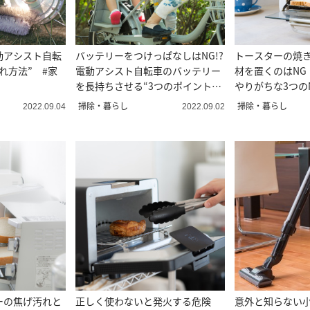
動アシスト自転
バッテリーをつけっぱなしはNG!?
トースターの焼
れ方法” #家
電動アシスト自転車のバッテリー
材を置くのはNG
を長持ちさせる“3つのポイント” #
やりがちな3つの
家電マメ知識16
電マメ知識15
掃除・暮らし
掃除・暮らし
2022.09.04
2022.09.02
ーの焦げ汚れと
正しく使わないと発火する危険
意外と知らない