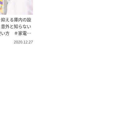
を抑える庫内の設
？意外と知らない
使い方 ＃家電マ
2020.12.27