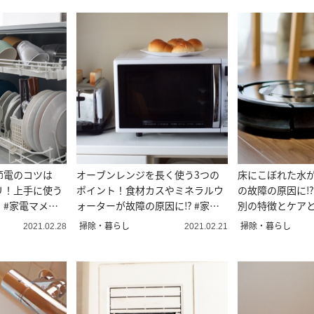
節電のコツは
オーブンレンジを長く使う3つの
床にこぼれた水
リ！上手に使う
ポイント！食材カスやミネラルウ
の故障の原因に⁉
 #家電マメ知
ォーターが故障の原因に⁉︎ #家電
別の特徴とケアと
マメ知識11
識10
掃除・暮らし
掃除・暮らし
2021.02.28
2021.02.21