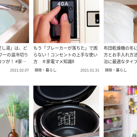
足し湯」は、ど
もう「ブレーカーが落ちた」で困
布団乾燥機の冬
ワーの温冷切り
らない！コンセントの上手な使い
方とお手入れ方
ツが！ #家電
方 ＃家電マメ知識8
治に最適なタイプ
知識7
掃除・暮らし
掃除・暮らし
2021.02.07
2021.01.31