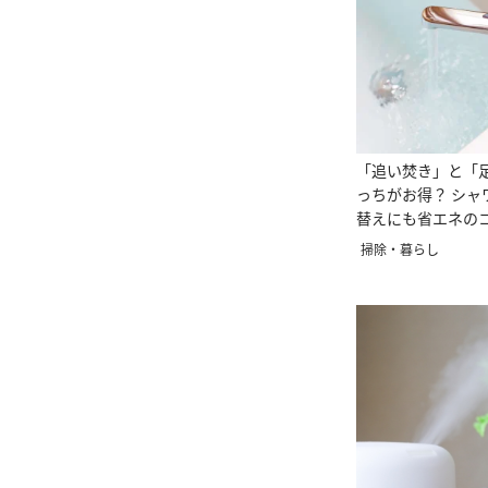
「追い焚き」と「
っちがお得？ シャ
替えにも省エネのコ
マメ知識9
掃除・暮らし