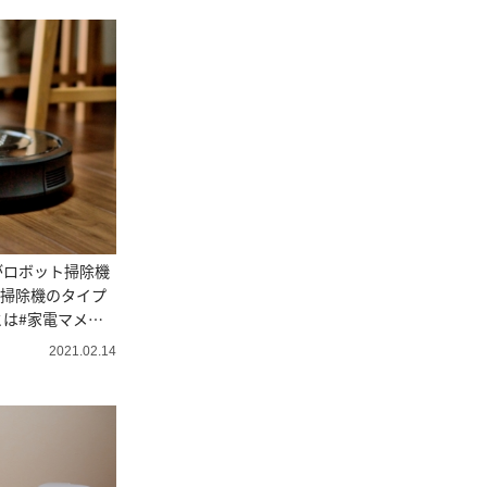
がロボット掃除機
︎掃除機のタイプ
は#家電マメ知
2021.02.14