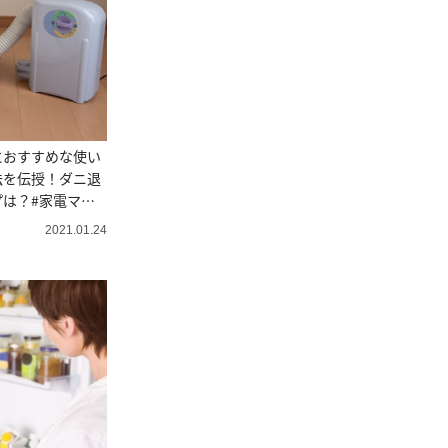
におすすめな使い
法を伝授！ダニ退
は？#家電マメ
2021.01.24