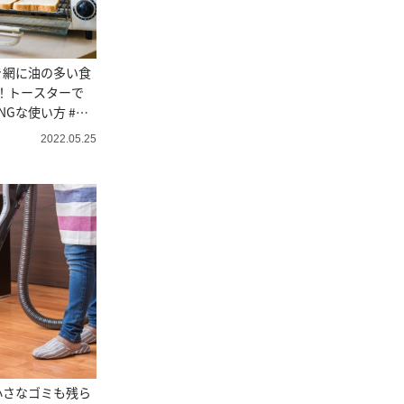
き網に油の多い食
！トースターで
NGな使い方 #家
2022.05.25
小さなゴミも残ら