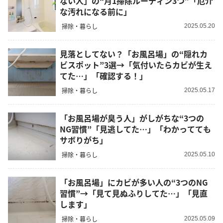
ない人」の“月1掃除ルーティン3つ”「厄介
な汚れになる前に」
掃除・暮らし
2025.05.20
見落としてない？「お風呂場」の“隠れカ
ビスポット”3選→「気付いたらカビが生え
てた…」「確認する！」
掃除・暮らし
2025.05.17
「お風呂場が臭う人」がしがちな“3つの
NG習慣”「見逃してた…」「わかってても
サボりがち」
掃除・暮らし
2025.05.10
「お風呂場」にカビが多い人の“3つのNG
習慣”→「見て見ぬふりしてた…」「見直
します」
掃除・暮らし
2025.05.09