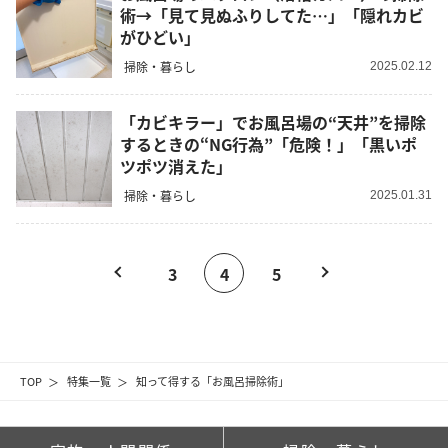
術→「見て見ぬふりしてた…」「隠れカビ
がひどい」
掃除・暮らし
2025.02.12
「カビキラー」でお風呂場の“天井”を掃除
するときの“NG行為”「危険！」「黒いポ
ツポツ消えた」
掃除・暮らし
2025.01.31
3
4
5
TOP
特集一覧
知って得する「お風呂掃除術」