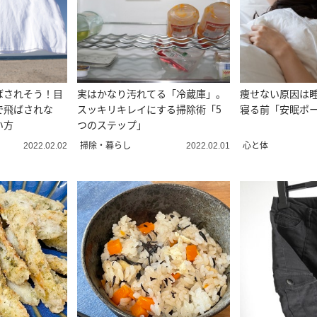
ばされそう！目
実はかなり汚れてる「冷蔵庫」。
痩せない原因は
で飛ばされな
スッキリキレイにする掃除術「5
寝る前「安眠ポ
い方
つのステップ」
掃除・暮らし
心と体
2022.02.02
2022.02.01