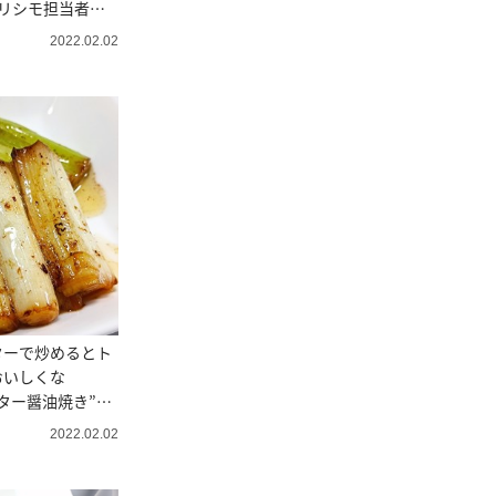
リシモ担当者に
2022.02.02
ターで炒めるとト
おいしくな
ター醤油焼き”レ
2022.02.02