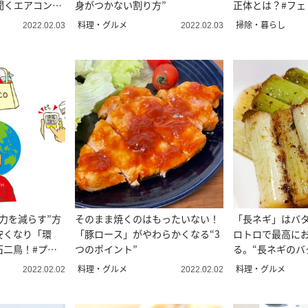
聞くエアコンの
身がつかない割り方”
正体とは？#フェ
聞いた
料理・グルメ
掃除・暮らし
2022.02.03
2022.02.03
力を減らす”方
そのまま焼くのはもったいない！
「長ネギ」はバ
安くなり「環
「豚ロース」がやわらかくなる“3
ロトロで最高に
石二鳥！#プロ
つのポイント”
る。“長ネギのバ
話
シピ
料理・グルメ
料理・グルメ
2022.02.02
2022.02.02