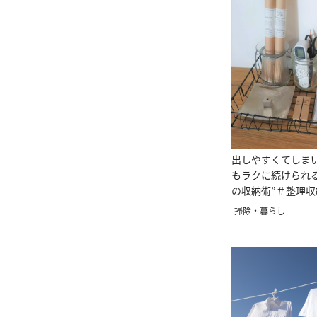
出しやすくてしま
もラクに続けられ
の収納術”＃整理
ー直伝
掃除・暮らし