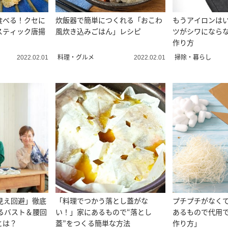
食べる！クセに
炊飯器で簡単につくれる「おこわ
もうアイロンはい
スティック唐揚
風炊き込みごはん」レシピ
ツがシワにならな
作り方
料理・グルメ
掃除・暮らし
2022.02.01
2022.02.01
見え回避」徹底
「料理でつかう落とし蓋がな
プチプチがなく
るバスト＆腰回
い！」家にあるもので“落とし
あるもので代用
とは？
蓋”をつくる簡単な方法
作り方」