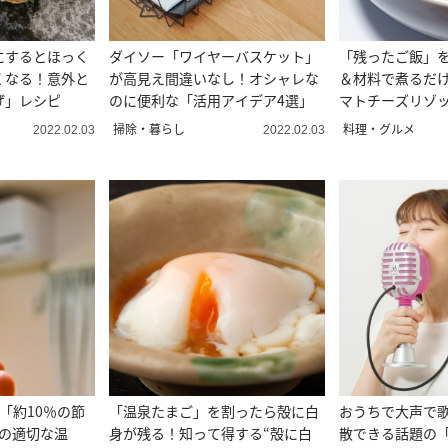
にするとほっく
ダイソー「ワイヤーバスケット」
「残ったご飯」
くなる！意外と
が高見え間違いなし！オシャレな
＆材料で煮るだ
げ」レシピ
のに便利な「活用アイデア4選」
マトチーズリゾ
掃除・暮らし
料理・グルメ
2022.02.03
2022.02.03
「約10％の節
「温泉たまご」を割ったら殻に白
おうちで大声で
ンの適切な温
身が残る！知って得する“殻に白
散できる話題の