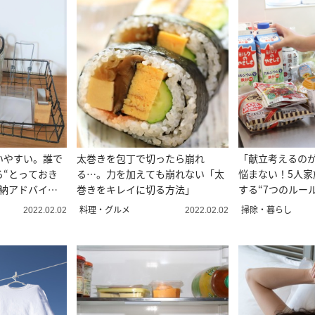
いやすい。誰で
太巻きを包丁で切ったら崩れ
「献立考えるの
る“とっておき
る…。力を加えても崩れない「太
悩まない！5人家
収納アドバイザ
巻きをキレイに切る方法」
する“7つのルール
料理・グルメ
掃除・暮らし
2022.02.02
2022.02.02