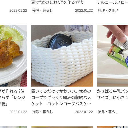
」
真で“本のしおり”を作る方法
ナのコールスロー
掃除・暮らし
料理・グルメ
2022.01.22
2022.01.22
が作れる⁉︎油
置いてるだけでかわいい。太めの
かさばる牛乳パ
いらず「レンジ
ロープでざっくり編みの収納バス
サイズ」に小さ
げ粉」
ケット「コットンロープバスケッ
ト」知ってる？
掃除・暮らし
掃除・暮らし
2022.01.22
2022.01.22