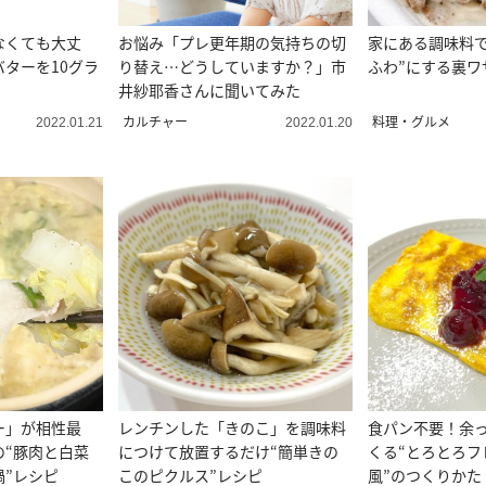
なくても大丈
お悩み「プレ更年期の気持ちの切
家にある調味料で
ターを10グラ
り替え…どうしていますか？」市
ふわ”にする裏ワ
井紗耶香さんに聞いてみた
カルチャー
料理・グルメ
2022.01.21
2022.01.20
ー」が相性最
レンチンした「きのこ」を調味料
食パン不要！余
の“豚肉と白菜
につけて放置するだけ“簡単きの
くる“とろとろフ
鍋”レシピ
このピクルス”レシピ
風”のつくりかた