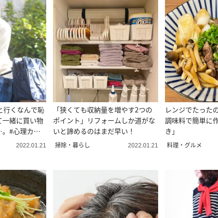
と行くなんで恥
「狭くても収納量を増やす2つの
レンジでたったの
て一緒に買い物
ポイント」リフォームしか道がな
調味料で簡単に
…。#心理カウ
いと諦めるのはまだ早い！
き」
心を軽くする考
掃除・暮らし
料理・グルメ
2022.01.21
2022.01.21