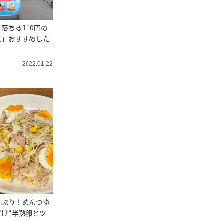
落ちる110円の
水」おすすめした
2022.01.22
っぷり！めんつゆ
け“半熟卵とツ