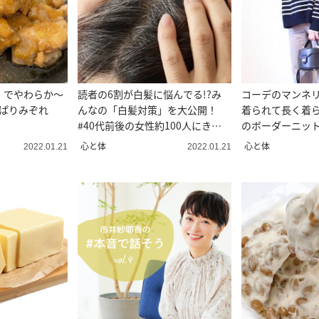
」でやわらか～
読者の6割が白髪に悩んでる!?み
コーデのマンネ
っぱりみぞれ
んなの「白髪対策」を大公開！
着られて長く着られ
#40代前後の女性約100人にきい
のボーダーニッ
た！
心と体
心と体
2022.01.21
2022.01.21