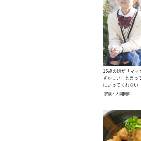
15歳の娘が「ママ
ずかしい」と言っ
にいってくれない
ンセラーうさこの
家族・人間関係
え方