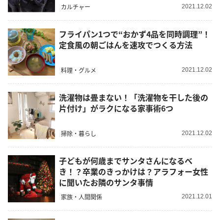
カルチャー
2021.12.02
フライパン1つで“おかず4品を同時調理”！
定食風の朝ごはんを速攻でつくる方法
料理・グルメ
2021.12.02
洗濯物は畳まない！「洗濯物を干した後の
片付け」がラクになる家事術6つ
掃除・暮らし
2021.12.02
子どもが何歳までサンタさんになるべ
き！？卒業のきっかけは？アラフォー女性
に聞いたお隣のサンタ事情
家族・人間関係
2021.12.01