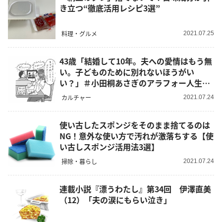
き立つ“徹底活用レシピ3選”
料理・グルメ
2021.07.25
43歳「結婚して10年。夫への愛情はもう無
い。子どものために別れないほうがい
い？」＃小田桐あさぎのアラフォー人生お
悩み相談
カルチャー
2021.07.24
使い古したスポンジをそのまま捨てるのは
NG！意外な使い方で汚れが激落ちする【使
い古しスポンジ活用法3選】
掃除・暮らし
2021.07.24
連載小説『漂うわたし』第34回 伊澤直美
（12）「夫の涙にもらい泣き」