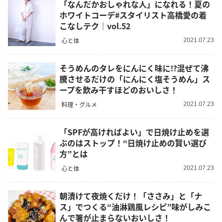
「なんだかおしゃれな人」になれる！夏の
ホワイトコーデ#スタイリスト高橋愛の着
こなしテク｜vol.52
心と体
2021.07.23
そうめんのタレをにんにく味に⁉︎混ぜて沸
騰させるだけの「にんにく塩そうめん」ス
ープを飲み干すほどのおいしさ！
料理・グルメ
2021.07.23
「SPFが高ければよい」で日焼け止めを選
ぶのはストップ！“日焼け止めの賢い選び
方”とは
心と体
2021.07.23
朝漬けて夜焼くだけ！「ささみ」と「ナ
ス」でつくる“油淋鶏風レシピ”味がしみこ
んで箸が止まらないおいしさ！