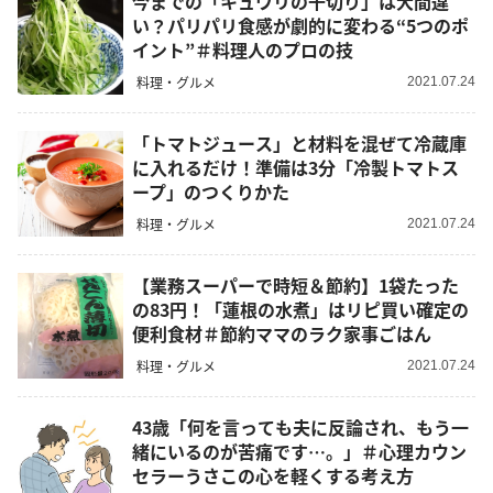
今までの「キュウリの千切り」は大間違
い？パリパリ食感が劇的に変わる“5つのポ
イント”＃料理人のプロの技
料理・グルメ
2021.07.24
「トマトジュース」と材料を混ぜて冷蔵庫
に入れるだけ！準備は3分「冷製トマトス
ープ」のつくりかた
料理・グルメ
2021.07.24
【業務スーパーで時短＆節約】1袋たった
の83円！「蓮根の水煮」はリピ買い確定の
便利食材＃節約ママのラク家事ごはん
料理・グルメ
2021.07.24
43歳「何を言っても夫に反論され、もう一
緒にいるのが苦痛です…。」＃心理カウン
セラーうさこの心を軽くする考え方