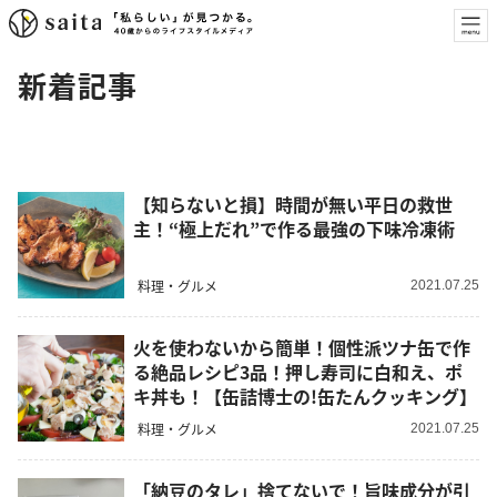
新着記事
【知らないと損】時間が無い平日の救世
主！“極上だれ”で作る最強の下味冷凍術
料理・グルメ
2021.07.25
火を使わないから簡単！個性派ツナ缶で作
る絶品レシピ3品！押し寿司に白和え、ポ
キ丼も！【缶詰博士の!缶たんクッキング】
料理・グルメ
2021.07.25
「納豆のタレ」捨てないで！旨味成分が引