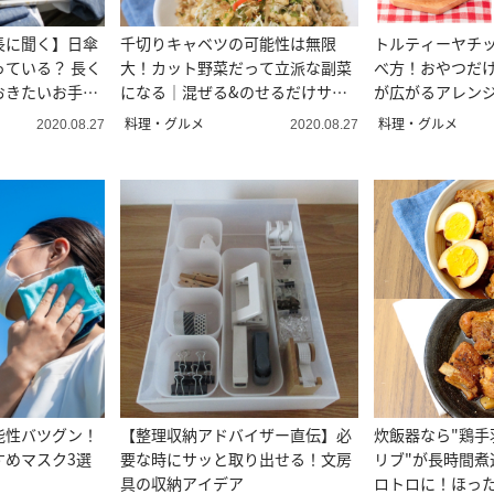
長に聞く】日傘
千切りキャベツの可能性は無限
トルティーヤチ
ている？ 長く
大！カット野菜だって立派な副菜
べ方！おやつだ
おきたいお手入
になる｜混ぜる&のせるだけサラ
が広がるアレン
ダ3選
料理・グルメ
料理・グルメ
2020.08.27
2020.08.27
能性バツグン！
【整理収納アドバイザー直伝】必
炊飯器なら"鶏手
すめマスク3選
要な時にサッと取り出せる！文房
リブ"が長時間煮
具の収納アイデア
ロトロに！ほっ