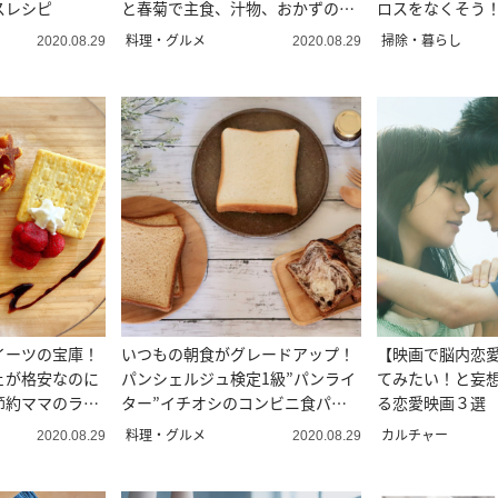
スレシピ
と春菊で主食、汁物、おかずの３
ロスをなくそう
レシピに変身！
料理・グルメ
掃除・暮らし
2020.08.29
2020.08.29
イーツの宝庫！
いつもの朝食がグレードアップ！
【映画で脳内恋
ェが格安なのに
パンシェルジュ検定1級”パンライ
てみたい！と妄
節約ママのラク
ター”イチオシのコンビニ食パン3
る恋愛映画３選
選
料理・グルメ
カルチャー
2020.08.29
2020.08.29