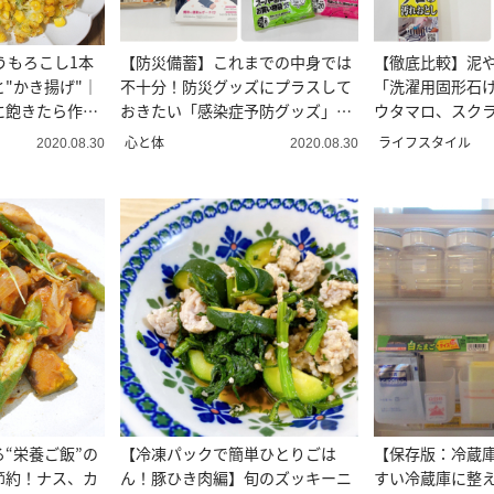
うもろこし1本
【防災備蓄】これまでの中身では
【徹底比較】泥
と"かき揚げ"｜
不十分！防災グッズにプラスして
「洗濯用固形石
に飽きたら作っ
おきたい「感染症予防グッズ」5
ウタマロ、スク
選
汚れ落ちを比較
心と体
ライフスタイル
2020.08.30
2020.08.30
“栄養ご飯”の
【冷凍パックで簡単ひとりごは
【保存版：冷蔵
節約！ナス、カ
ん！豚ひき肉編】旬のズッキーニ
すい冷蔵庫に整