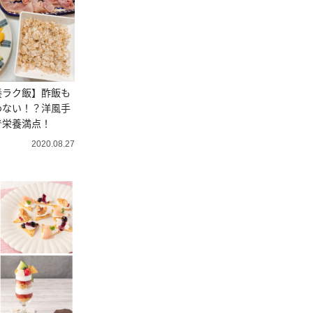
養ラク飯】酢飯も
わない！？洋風手
で栄養満点！
2020.08.27