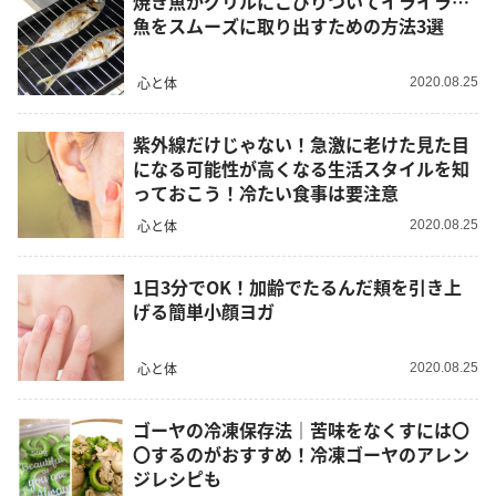
焼き魚がグリルにこびりついてイライラ…
魚をスムーズに取り出すための方法3選
心と体
2020.08.25
紫外線だけじゃない！急激に老けた見た目
になる可能性が高くなる生活スタイルを知
っておこう！冷たい食事は要注意
心と体
2020.08.25
1日3分でOK！加齢でたるんだ頬を引き上
げる簡単小顔ヨガ
心と体
2020.08.25
ゴーヤの冷凍保存法｜苦味をなくすには〇
〇するのがおすすめ！冷凍ゴーヤのアレン
ジレシピも