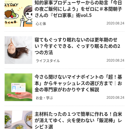
知的家事プロデューサーからの助言「今日
の夜ご飯何にしよう」をゼロに＃本間朝子
さんの『ゼロ家事』術vol.5
心と体
2020.08.24
寝てもぐっすり眠れないのは更年期のせ
い？今すぐできる、ぐっすり眠るための2
つの方法
ライフスタイル
2020.08.24
今さら聞けないマイナポイントの「超！基
本」からキャッシュレスの選び方まで｜お
金の専門家がわかりやすく解説
お金・学ぶ
2020.08.24
主材料たったの１つで簡単に作れる！白米
が消えてゆく、火を使わない「飯泥棒」レ
シピ３選