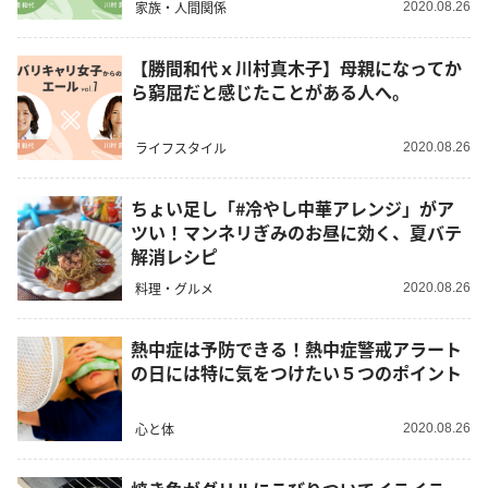
家族・人間関係
2020.08.26
【勝間和代ｘ川村真木子】母親になってか
ら窮屈だと感じたことがある人へ。
ライフスタイル
2020.08.26
ちょい足し「#冷やし中華アレンジ」がア
ツい！マンネリぎみのお昼に効く、夏バテ
解消レシピ
料理・グルメ
2020.08.26
熱中症は予防できる！熱中症警戒アラート
の日には特に気をつけたい５つのポイント
心と体
2020.08.26