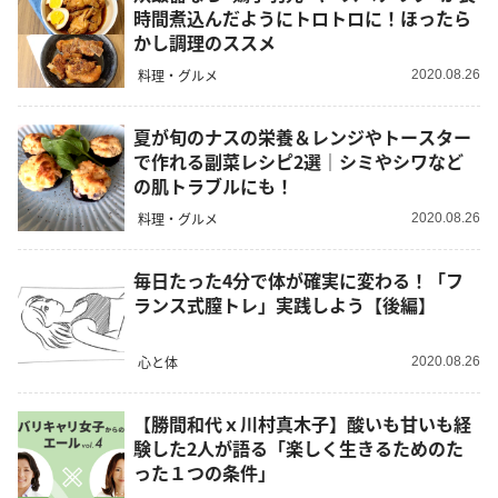
時間煮込んだようにトロトロに！ほったら
かし調理のススメ
料理・グルメ
2020.08.26
夏が旬のナスの栄養＆レンジやトースター
で作れる副菜レシピ2選｜シミやシワなど
の肌トラブルにも！
料理・グルメ
2020.08.26
毎日たった4分で体が確実に変わる！「フ
ランス式膣トレ」実践しよう【後編】
心と体
2020.08.26
【勝間和代ｘ川村真木子】酸いも甘いも経
験した2人が語る「楽しく生きるためのた
った１つの条件」