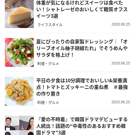
体重が気になるけれどスイーツは食べた
い！シャトレーゼのおいしくて糖質オフス
イーツ3選
ライフスタイル
2020.06.25
夏にぴったりの自家製ドレッシング｜「オ
リーブオイル柚子胡椒たれ」でそうめんや
サラダを格上げ！
料理・グルメ
2020.06.25
平日の夕食は10分調理でおいしい&栄養満
点！トマトとズッキーニの重ね煮 ＃最強
の作り置き
料理・グルメ
2020.06.25
『愛の不時着』で韓国ドラマデビューする
人続出！話題の“中毒性のあるおすすめ韓
国ドラマ”3選