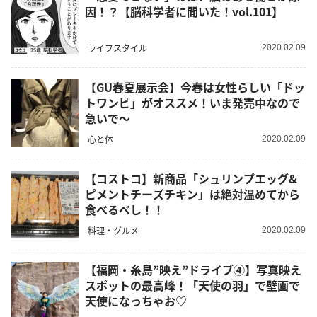
因！？【脳科学者に聞いた！vol.101】
ライフスタイル
2020.02.09
【GU春夏展示会】今春は女性らしい「ドッ
トワンピ」がオススメ！いま発売中なので
急いで～
心と体
2020.02.09
【コストコ】新商品「シュリンプエッグ&
ピメントチーズチキン」は絶対温めてから
食べるべし！！
料理・グルメ
2020.02.09
【福岡・糸島”映え”ドライブ④】写真映え
スポットの最高峰！「天使の羽」で壁画で
天使になっちゃお♡