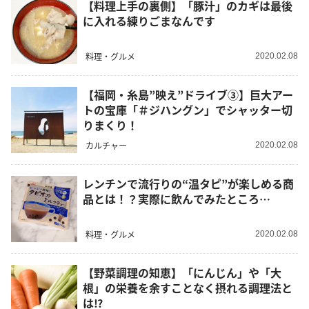
【料理上手の裏側】「豚汁」のカギは最後
に入れる練りごまなんです
料理・グルメ
2020.02.08
【福岡・糸島”映え”ドライブ③】巨大アー
トの宝庫「＃ジハングン」でシャッター切
りまくり！
カルチャー
2020.02.08
レンチンで流行りの“温タピ”が楽しめる商
品とは！？実際に飲んでみたところ…
料理・グルメ
2020.02.08
【野菜調理の知恵】「にんじん」や「大
根」の栄養を余すことなく摂れる調理法と
は⁉