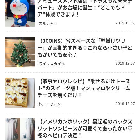
アミューズメント店舗「ドラえもん未来デ
パート」がお台場に誕生！”どこでもド
ア”体験できます！
カルチャー
2019.12.07
【3COINS】省スペースな「壁掛けツリ
ー」が画期的すぎる！これなら小さい子ど
もがいても安心♪
ライフスタイル
2019.12.07
【家事ヤロウレシピ】”乗せるだけトース
ト”のスイーツ版！マシュマロやクリーム
チーズを焼くだけ！
料理・グルメ
2019.12.07
【アメリカンホリック】裏起毛のバックス
リットワンピースが可愛くてあったかい♡
冬のヘビロテ決定！