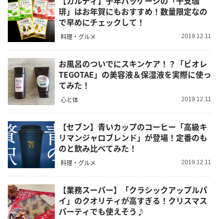
【カルディ】子年パッケージの「干支珈
琲」はお年賀にもおすすめ！数量限定なの
で早めにチェックして！
料理・グルメ
2019.12.11
お風呂のついでにスキンケア！？「ビオレ
TEGOTAE」の美容液＆保湿液を実際に使っ
てみた！
心と体
2019.12.11
【セブン】青いカップのコーヒー「高級キ
リマンジャロブレンド」が登場！定番のも
のと飲み比べてみた！
料理・グルメ
2019.12.11
【業務スーパー】「クラシックアップルパ
イ」のクオリティが高すぎる！クリスマス
パーティでも使えそう♪