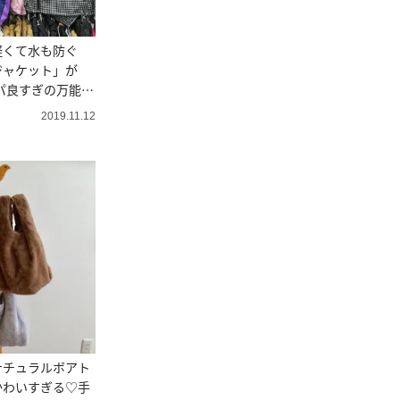
軽くて水も防ぐ
ジャケット」が
スパ良すぎの万能ア
2019.11.12
ナチュラルボアト
かわいすぎる♡手