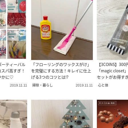
パーティーバル
「フローリングのワックスがけ」
【3COINS】30
コスパ高すぎ！
を完璧にする方法！キレイに仕上
「magic clos
やかに♡
げる3つのコツとは⁉
セットがお得す
掃除・暮らし
心と体
2019.11.11
2019.11.11