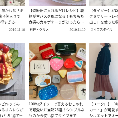
！激かわな「ボ
【炊飯器に入れるだけレシピ】乾
【ダイソー】SN
組4個入りで
麺が生パスタ風になる！もちもち
クセサリートレイ
お得すぎる
食感のカルボナーラがほったらか
出し」を使った
しで完成
してみた
料理・グルメ
ライフスタイル
2019.11.10
2019.11.10
シピ作ってみ
100均ダイソーで買えるおしゃれ
【ユニクロ】「
作るオムレツが
で可愛い弁当箱26選！シンプルな
カート」が可愛
わとろ”感で衝
ものから使い捨てタイプまで
シルエットでオ