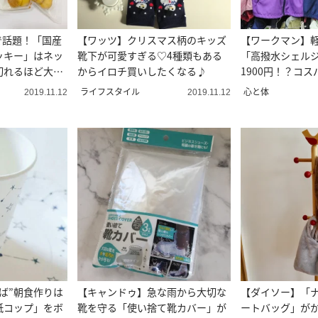
で話題！「国産
【ワッツ】クリスマス柄のキッズ
【ワークマン】
ッキー」はネッ
靴下が可愛すぎる♡4種類もある
「高撥水シェル
切れるほど大人
からイロチ買いしたくなる♪
1900円！？コ
ウター！
ライフスタイル
心と体
2019.11.12
2019.11.12
ば”朝食作りは
【キャンドゥ】急な雨から大切な
【ダイソー】「
紙コップ」をボ
靴を守る「使い捨て靴カバー」が
ートバッグ」が