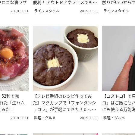
ウロコな裏ワザ
便利！ アウトドアやフェスでも使
触りがいいから
えそう♪
くなる♪
ライフスタイル
ライフスタイル
2019.11.11
2019.11.11
52秒で完
【テレビ番組のレシピ作ってみ
【コストコ】で
された「生ハム
た】マグカップで「フォンダンシ
ロ」はご飯にも
てみた！
ョコラ」が手軽にできた！たった
にも使える万能
3分で
た！
料理・グルメ
料理・グルメ
2019.11.11
2019.11.11