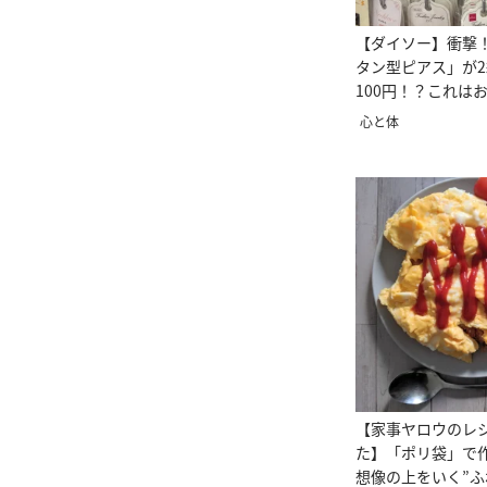
【ダイソー】衝撃
タン型ピアス」が2
100円！？これは
～！！
心と体
【家事ヤロウのレ
た】「ポリ袋」で
想像の上をいく”ふ