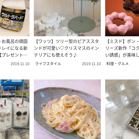
…お風呂の頑固
【ワッツ】ツリー型のピアススタ
【ミスド】ポン
キレイになる新
ンドが可愛い♡クリスマスのイン
リーズ新作「コ
【プレゼント付
テリアにも使えそう♪
い誘惑」が美味
ライフスタイル
料理・グルメ
2019.11.10
2019.11.10