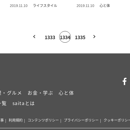
る！
ライフスタイル
心と体
2019.11.10
2019.11.10
1333
1334
1335
理・グルメ
お金・学ぶ
心と体
一覧
saitaとは
記事
利用規約
コンテンツポリシー
プライバシーポリシー
クッキーポリシ