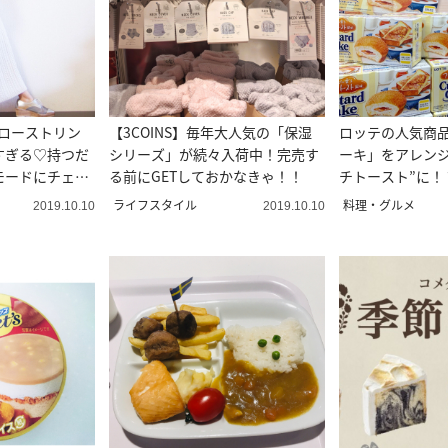
ドローストリン
【3COINS】毎年大人気の「保湿
ロッテの人気商
すぎる♡持つだ
シリーズ」が続々入荷中！完売す
ーキ」をアレンジ
モードにチェン
る前にGETしておかなきゃ！！
チトースト”に！
みた
ライフスタイル
料理・グルメ
2019.10.10
2019.10.10