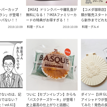
ーパーカップ
【IKEA】ドリンクバーや離乳食が
【コメダ珈琲店】
ブラン」が登場！
無料になる！？IKEAファミリーカ
類が販売スター
ンパない！！
ードの特典がお得すぎる！！
ら新作までどれ
っちゃう♡
料理・グルメ
料理・グルメ
2019.10.09
2019.10.09
せないのは、記
ついに【セブンイレブン】からも
ダイソー【UR G
のではない？
「バスクチーズケーキ」が登場！
アイシャドウが
vol.61】
史上最高の仕上がりと話題に
てみた！発色の