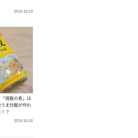
？
2019.10.10
】「焼飯の素」は
激うま炒飯が作れ
た！？
2019.10.10