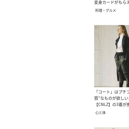
変身カードがもら
料理・グルメ
「コート」はプチ
質”なものが欲し
【CNLZ】の3着
トが素敵！
心と体