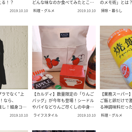
える！？
どんな味なのか食べてみたとこ
のメモ術」とは
ろ…
料理・グルメ
掃除・暮らし
2019.10.10
2019.10.10
プラでなく”上
【カルディ】数量限定の「りんご
【業務スーパー
い！なら、
バッグ」が今年も登場！シードル
ご飯と卵だけで
が推し！細身コー
やパイなどりんご尽くしの中身も
る神調味料だっ
魅力的♡
ライフスタイル
料理・グルメ
2019.10.10
2019.10.10