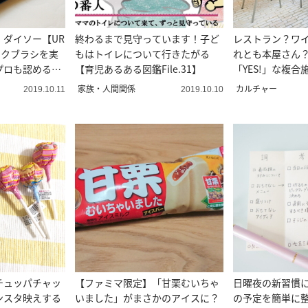
ダイソー【UR
終わるまで見守っています！子ど
レストラン？ワ
イクブラシを実
もはトイレについて行きたがる
れとも本屋さん
プロも認めるほ
【育児あるある図鑑File.31】
「YES!」な複
ープン！
家族・人間関係
カルチャー
2019.10.11
2019.10.10
チュッパチャッ
【ファミマ限定】「甘栗むいちゃ
日曜夜の新習慣に
ンスタ映えする
いました」がまさかのアイスに？
の予定を簡単に