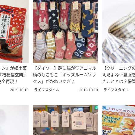
ーン』が郷土菓
【ダイソー】踵に猫が♡アニマル
【クリーニング
の『桔梗信玄餅』
柄のもこもこ「キッズルームソッ
えだよね…夏服
完全再現！
クス」がかわいすぎ♪
きこととは？保
忘れずに
ライフスタイル
ライフスタイル
2019.10.10
2019.10.10