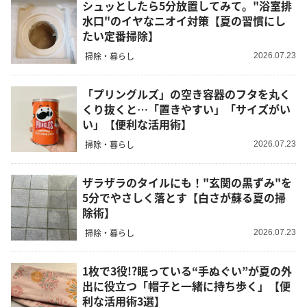
シュッとしたら5分放置してみて。"浴室排
水口"のイヤなニオイ対策【夏の習慣にし
たい定番掃除】
掃除・暮らし
2026.07.23
「プリングルズ」の空き容器のフタを丸く
くり抜くと…「置きやすい」「サイズがい
い」【便利な活用術】
掃除・暮らし
2026.07.23
ザラザラのタイルにも！"玄関の黒ずみ"を
5分でやさしく落とす【白さが蘇る夏の掃
除術】
掃除・暮らし
2026.07.23
1枚で3役!?眠っている“手ぬぐい”が夏の外
出に役立つ「帽子と一緒に持ち歩く」【便
利な活用術3選】