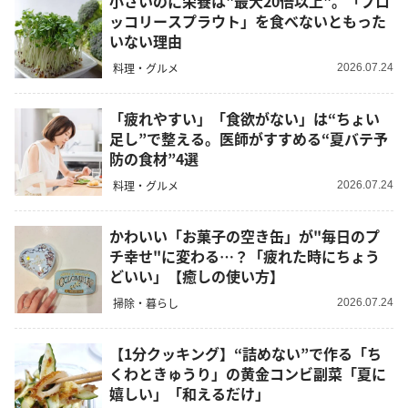
小さいのに栄養は"最大20倍以上"。「ブロ
ッコリースプラウト」を食べないともった
いない理由
料理・グルメ
2026.07.24
「疲れやすい」「食欲がない」は“ちょい
足し”で整える。医師がすすめる“夏バテ予
防の食材”4選
料理・グルメ
2026.07.24
かわいい「お菓子の空き缶」が"毎日のプ
チ幸せ"に変わる…？「疲れた時にちょう
どいい」【癒しの使い方】
掃除・暮らし
2026.07.24
【1分クッキング】“詰めない”で作る「ち
くわときゅうり」の黄金コンビ副菜「夏に
嬉しい」「和えるだけ」