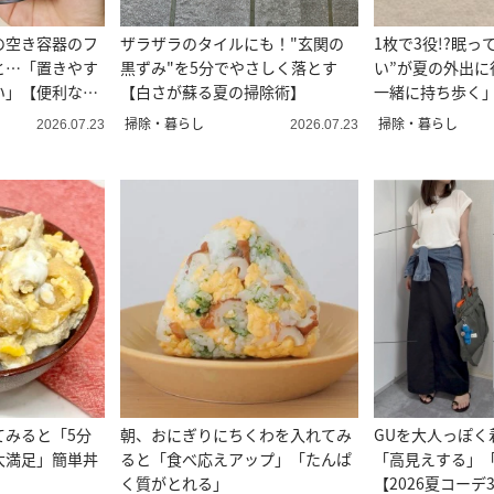
の空き容器のフ
ザラザラのタイルにも！"玄関の
1枚で3役!?眠っ
と…「置きやす
黒ずみ"を5分でやさしく落とす
い”が夏の外出に
い」【便利な活
【白さが蘇る夏の掃除術】
一緒に持ち歩く
3選】
掃除・暮らし
掃除・暮らし
2026.07.23
2026.07.23
てみると「5分
朝、おにぎりにちくわを入れてみ
GUを大人っぽく
大満足」簡単丼
ると「食べ応えアップ」「たんぱ
「高見えする」「
く質がとれる」
【2026夏コーデ