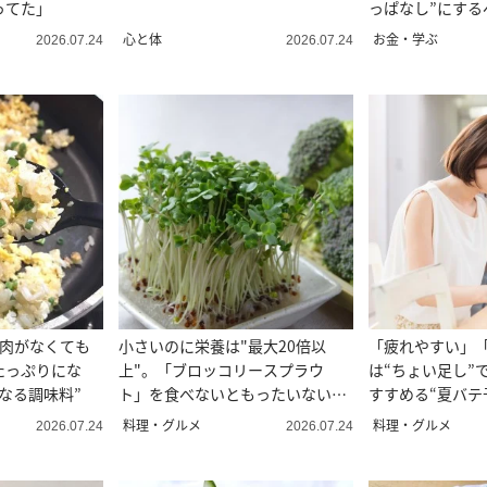
ってた」
っぱなし”にする
ーン3選】
心と体
お金・学ぶ
2026.07.24
2026.07.24
」肉がなくても
小さいのに栄養は"最大20倍以
「疲れやすい」
たっぷりにな
上"。「ブロッコリースプラウ
は“ちょい足し”
なる調味料”
ト」を食べないともったいない理
すすめる“夏バテ
由
料理・グルメ
料理・グルメ
2026.07.24
2026.07.24