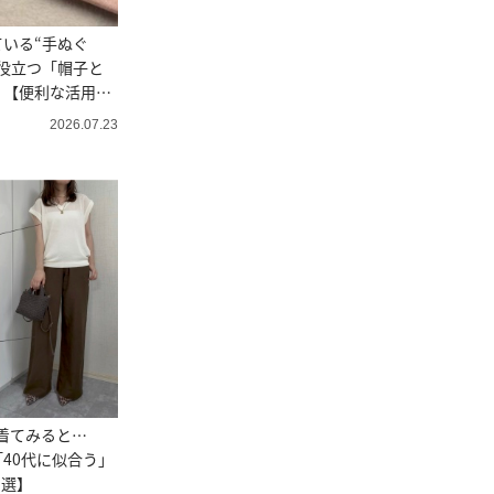
ている“手ぬぐ
役立つ「帽子と
」【便利な活用術
2026.07.23
着てみると…
40代に似合う」
3選】