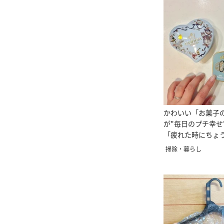
かわいい「お菓子
が"毎日のプチ幸せ
「疲れた時にちょ
しの使い方】
掃除・暮らし