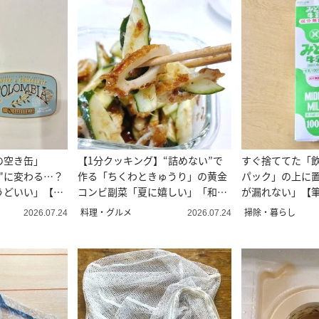
の空き缶」
【1分クッキング】“詰めない”で
すぐ捨ててた「
"に変わる…？
作る「ちくわときゅうり」の黄金
パック」の上に
うどいい」【癒
コンビ副菜「夏に嬉しい」「和え
が漏れない」【
るだけ」
活用術】
料理・グルメ
掃除・暮らし
2026.07.24
2026.07.24