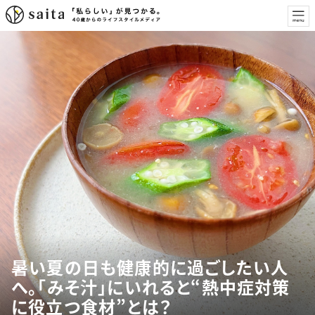
暑い夏の日も健康的に過ごしたい人
へ。「みそ汁」にいれると“熱中症対策
に役立つ食材”とは？