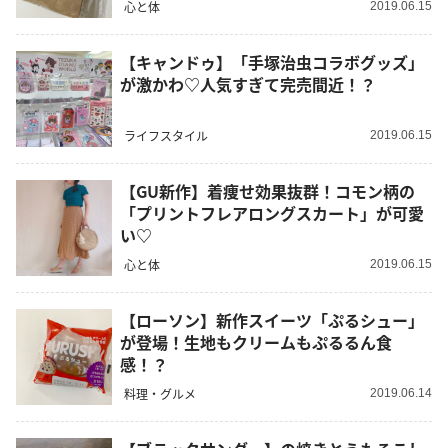
心と体
2019.06.15
【キャンドゥ】「手塚治虫コラボグッズ」
が激かわ♡人気すぎて完売間近！？
ライフスタイル
2019.06.15
【GU新作】着痩せ効果抜群！コモン柄の
「プリントフレアロングスカート」が可愛
い♡
心と体
2019.06.15
【ローソン】新作スイーツ「ぷるシュー」
が登場！生地もクリームもぷるるん食
感！？
料理・グルメ
2019.06.14