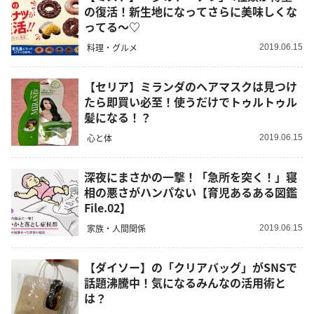
の復活！新生地になってさらに美味しくな
ってる～♡
料理・グルメ
2019.06.15
【セリア】ミランダのヘアマスクは見つけ
たら即買い必至！使うだけでトゥルトゥル
髪になる！？
心と体
2019.06.15
深夜にまさかの一撃！「急所を突く！」寝
相の悪さがハンパない【育児あるある図鑑
File.02】
家族・人間関係
2019.06.15
【ダイソー】の「クリアバッグ」がSNSで
話題沸騰中！気になるみんなの活用術と
は？