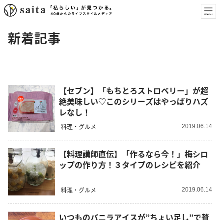
新着記事
【セブン】「もちとろストロベリー」が超
絶美味しい♡このシリーズはやっぱりハズ
レなし！
料理・グルメ
2019.06.14
【料理講師直伝】「作るなら今！」梅シロ
ップの作り方！３タイプのレシピを紹介
料理・グルメ
2019.06.14
いつものバニラアイスが”ちょい足し”で贅