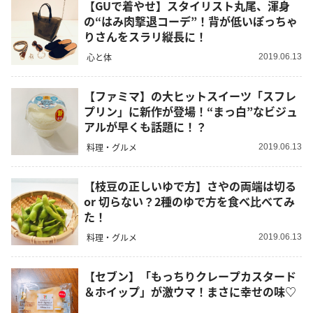
【GUで着やせ】スタイリスト丸尾、渾身
の“はみ肉撃退コーデ”！背が低いぽっちゃ
りさんをスラリ縦長に！
心と体
2019.06.13
【ファミマ】の大ヒットスイーツ「スフレ
プリン」に新作が登場！“まっ白”なビジュ
アルが早くも話題に！？
料理・グルメ
2019.06.13
【枝豆の正しいゆで方】さやの両端は切る
or 切らない？2種のゆで方を食べ比べてみ
た！
料理・グルメ
2019.06.13
【セブン】「もっちりクレープカスタード
＆ホイップ」が激ウマ！まさに幸せの味♡