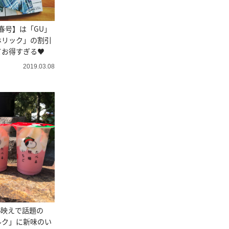
rl春号】は「GU」
ホリック」の割引
てお得すぎる♥
2019.03.08
S映えで話題の
ルク」に新味のい