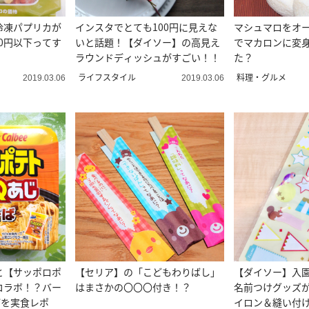
冷凍パプリカが
インスタでとても100円に見えな
マシュマロをオ
00円以下ってす
いと話題！【ダイソー】の高見え
でマカロンに変
ラウンドディッシュがすごい！！
た？
ライフスタイル
料理・グルメ
2019.03.06
2019.03.06
と【サッポロポ
【セリア】の「こどもわりばし」
【ダイソー】入
コラボ！？バー
はまさかの〇〇〇付き！？
名前つけグッズ
ばを実食レポ
イロン＆縫い付