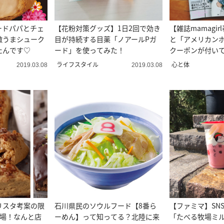
ードパパとチェ
【花粉対策グッズ】1日2回で効き
【雑誌mamagi
激うまシューク
目が持続する目薬「ノアールPガ
と「アメリカン
たんです♡
ード」を使ってみた！
クーポンが付い
ライフスタイル
心と体
2019.03.08
2019.03.08
リスタ考案の限
石川県民のソウルフード【8番ら
【ファミマ】SN
登場！なんと店
ーめん】って知ってる？北陸に来
「たべる牧場ミ