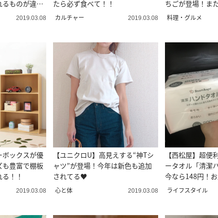
れるものが違
たら必ず食べて！！
ちごが登場！ま
感！？
カルチャー
料理・グルメ
2019.03.08
2019.03.08
ーボックスが優
【ユニクロU】高見えする“神Tシ
【西松屋】超便
ズも豊富で棚板
ャツ”が登場！今年は新色も追加
ータオル「清潔
れる！！
されてる♥
今なら148円！
心と体
ライフスタイル
2019.03.08
2019.03.08