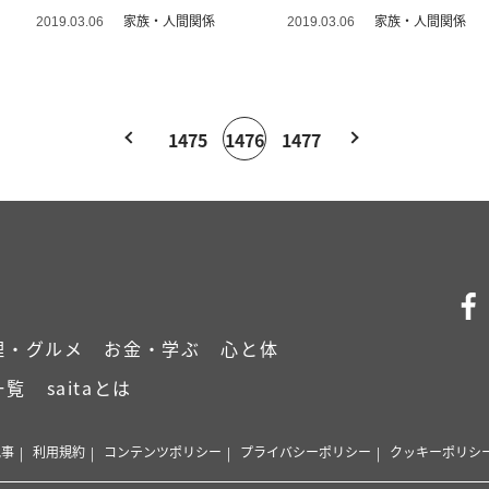
味方♪
家族・人間関係
家族・人間関係
2019.03.06
2019.03.06
1475
1476
1477
理・グルメ
お金・学ぶ
心と体
一覧
saitaとは
記事
利用規約
コンテンツポリシー
プライバシーポリシー
クッキーポリシ