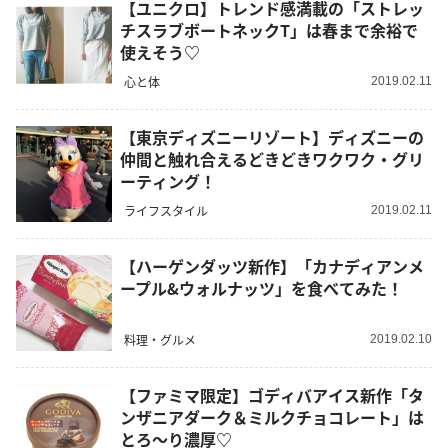
【ユニクロ】トレンド感満載の「ストレッ
チスラブボートネックT」は春まで余裕で
使えそう♡
心と体
2019.02.11
【東京ディズニーリゾート】ディズニーの
仲間と触れ合えるどきどきワクワク・グリ
ーティング！
ライフスタイル
2019.02.11
【ハーゲンダッツ新作】「カナディアンメ
ープル&ウォルナッツ」を食べてみた！
料理・グルメ
2019.02.10
【ファミマ限定】ゴディバアイス新作「タ
ンザニアダーク＆ミルクチョコレート」は
とろ～り濃厚♡