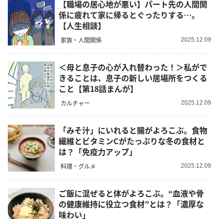
【職場の居心地が悪い】パート先の人間関
係に疲れて家に帰るとぐったりする…。
【人生相談】
家族・人間関係
2025.12.09
＜母と息子の心が入れ替わった！＞私がで
きることは、息子の新しい居場所をつくる
こと【第18話まんが】
カルチャー
2025.12.09
「みそ汁」にいれると腸がよろこぶ。食物
繊維とビタミンCがたっぷりな冬の食材と
は？「免疫力アップ」
料理・グルメ
2025.12.09
ご飯に混ぜると体がよろこぶ。“血液や骨
の健康維持に役立つ食材”とは？「濃厚な
味わい」