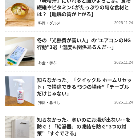
「味噌汁」にいれると腸がよろこぶ。食物
繊維やビタミンCがたっぷりの旬な食材と
は？【睡眠の質が上がる】
料理・グルメ
2025.11.24
冬の「光熱費が高い人」の“エアコンのNG
行動”3選「湿度も関係あるんだ…」
お金・学ぶ
2025.11.24
知らなかった。「クイックル ホームリセッ
ト」で掃除できる“3つの場所”「テーブル
だけじゃない」
掃除・暮らし
2025.11.24
知らなかった。寒いのにお湯が出ない…を
防ぐ！「給湯器」の凍結を防ぐ“3つの対
策”「すぐできる」